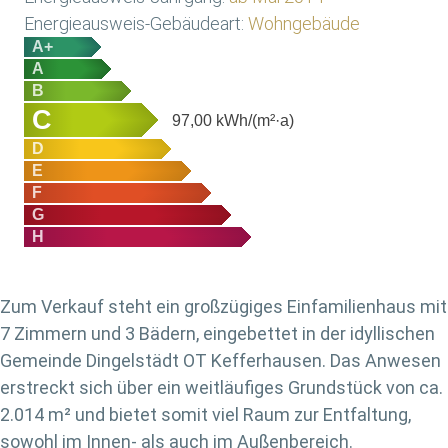
Energieausweis-Gebäudeart:
Wohngebäude
A+
A
B
C
97,00
kWh/(m²·a)
D
E
F
G
H
Zum Verkauf steht ein großzügiges Einfamilienhaus mit
7 Zimmern und 3 Bädern, eingebettet in der idyllischen
Gemeinde Dingelstädt OT Kefferhausen. Das Anwesen
erstreckt sich über ein weitläufiges Grundstück von ca.
2.014 m² und bietet somit viel Raum zur Entfaltung,
sowohl im Innen- als auch im Außenbereich.