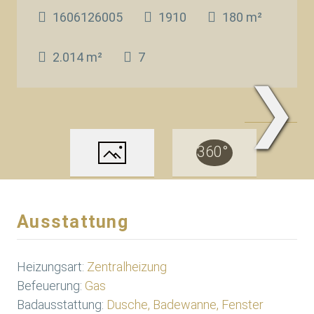
1606126005
1910
180 m²
2.014 m²
7
❯
www.Traum.Immobilien
Ausstattung
Heizungsart:
Zentralheizung
Befeuerung:
Gas
Badausstattung:
Dusche, Badewanne, Fenster