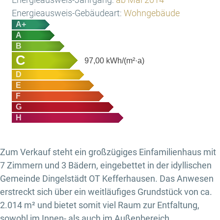
Energieausweis-Gebäudeart:
Wohngebäude
A+
A
B
C
97,00
kWh/(m²·a)
D
E
F
G
H
Zum Verkauf steht ein großzügiges Einfamilienhaus mit
7 Zimmern und 3 Bädern, eingebettet in der idyllischen
Gemeinde Dingelstädt OT Kefferhausen. Das Anwesen
erstreckt sich über ein weitläufiges Grundstück von ca.
2.014 m² und bietet somit viel Raum zur Entfaltung,
sowohl im Innen- als auch im Außenbereich.