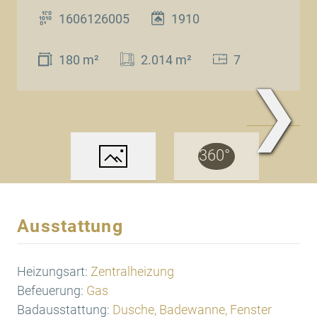
1606126005
1910
180 m²
2.014 m²
7
❯
www.Traum.Immobilien
Ausstattung
Heizungsart:
Zentralheizung
Befeuerung:
Gas
Badausstattung:
Dusche, Badewanne, Fenster