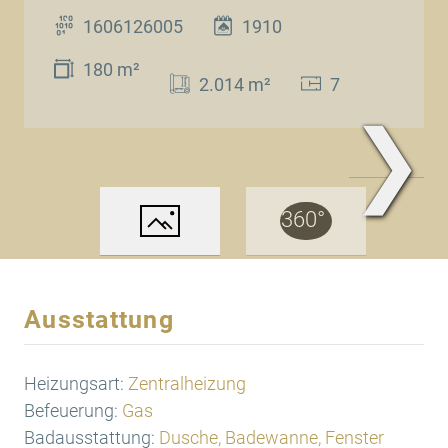
1606126005
1910
180 m²
2.014 m²
7
❯
www.Traum.Immobilien
Ausstattung
Heizungsart:
Zentralheizung
Befeuerung:
Gas
Badausstattung:
Dusche, Badewanne, Fenster