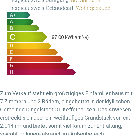
Energieausweis-Gebäudeart:
Wohngebäude
A+
A
B
C
97,00
kWh/(m²·a)
D
E
F
G
H
Zum Verkauf steht ein großzügiges Einfamilienhaus mit
7 Zimmern und 3 Bädern, eingebettet in der idyllischen
Gemeinde Dingelstädt OT Kefferhausen. Das Anwesen
erstreckt sich über ein weitläufiges Grundstück von ca.
2.014 m² und bietet somit viel Raum zur Entfaltung,
sowohl im Innen- als auch im Außenbereich.