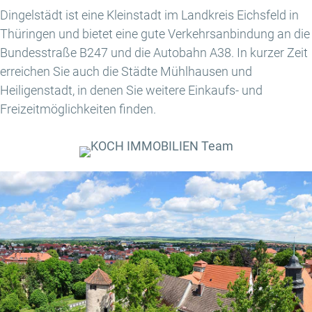
Dingelstädt ist eine Kleinstadt im Landkreis Eichsfeld in
Thüringen und bietet eine gute Verkehrsanbindung an die
Bundesstraße B247 und die Autobahn A38. In kurzer Zeit
erreichen Sie auch die Städte Mühlhausen und
Heiligenstadt, in denen Sie weitere Einkaufs- und
Freizeitmöglichkeiten finden.