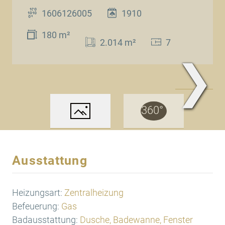
1606126005
1910
180 m²
2.014 m²
7
❯
www.Traum.Immobilien
Ausstattung
Heizungsart:
Zentralheizung
Befeuerung:
Gas
Badausstattung:
Dusche, Badewanne, Fenster