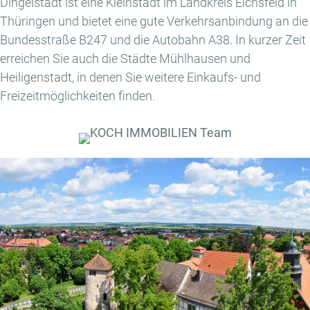
Dingelstädt ist eine Kleinstadt im Landkreis Eichsfeld in
Thüringen und bietet eine gute Verkehrsanbindung an die
Bundesstraße B247 und die Autobahn A38. In kurzer Zeit
erreichen Sie auch die Städte Mühlhausen und
Heiligenstadt, in denen Sie weitere Einkaufs- und
Freizeitmöglichkeiten finden.