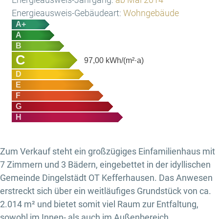
Energieausweis-Gebäudeart:
Wohngebäude
A+
A
B
C
97,00
kWh/(m²·a)
D
E
F
G
H
Zum Verkauf steht ein großzügiges Einfamilienhaus mit
7 Zimmern und 3 Bädern, eingebettet in der idyllischen
Gemeinde Dingelstädt OT Kefferhausen. Das Anwesen
erstreckt sich über ein weitläufiges Grundstück von ca.
2.014 m² und bietet somit viel Raum zur Entfaltung,
sowohl im Innen- als auch im Außenbereich.