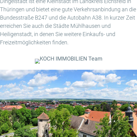
Dingelstädt ist eine Kleinstadt im Landkreis Eichsfeld in
Thüringen und bietet eine gute Verkehrsanbindung an die
Bundesstraße B247 und die Autobahn A38. In kurzer Zeit
erreichen Sie auch die Städte Mühlhausen und
Heiligenstadt, in denen Sie weitere Einkaufs- und
Freizeitmöglichkeiten finden.