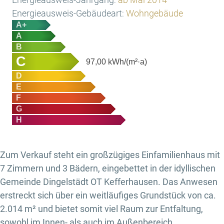
Energieausweis-Gebäudeart:
Wohngebäude
A+
A
B
C
97,00
kWh/(m²·a)
D
E
F
G
H
Zum Verkauf steht ein großzügiges Einfamilienhaus mit
7 Zimmern und 3 Bädern, eingebettet in der idyllischen
Gemeinde Dingelstädt OT Kefferhausen. Das Anwesen
erstreckt sich über ein weitläufiges Grundstück von ca.
2.014 m² und bietet somit viel Raum zur Entfaltung,
sowohl im Innen- als auch im Außenbereich.