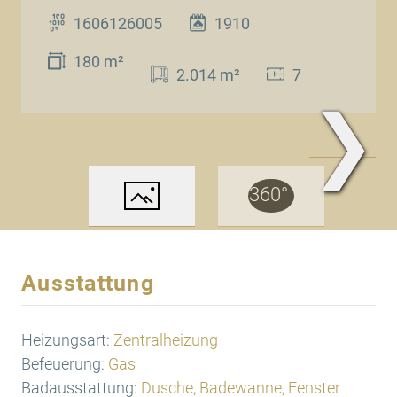
1606126005
1910
180 m²
2.014 m²
7
❯
www.Traum.Immobilien
Ausstattung
Heizungsart:
Zentralheizung
Befeuerung:
Gas
Badausstattung:
Dusche, Badewanne, Fenster