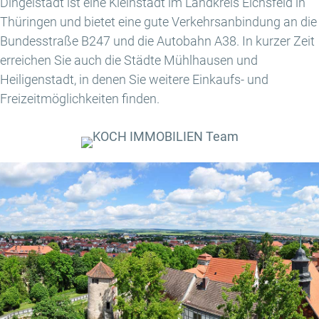
Dingelstädt ist eine Kleinstadt im Landkreis Eichsfeld in
Thüringen und bietet eine gute Verkehrsanbindung an die
Bundesstraße B247 und die Autobahn A38. In kurzer Zeit
erreichen Sie auch die Städte Mühlhausen und
Heiligenstadt, in denen Sie weitere Einkaufs- und
Freizeitmöglichkeiten finden.