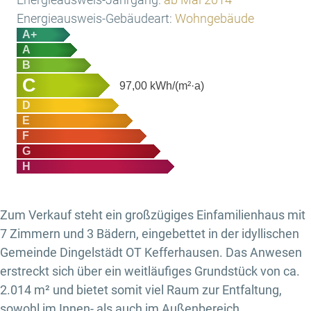
Energieausweis-Gebäudeart:
Wohngebäude
A+
A
B
C
97,00
kWh/(m²·a)
D
E
F
G
H
Zum Verkauf steht ein großzügiges Einfamilienhaus mit
7 Zimmern und 3 Bädern, eingebettet in der idyllischen
Gemeinde Dingelstädt OT Kefferhausen. Das Anwesen
erstreckt sich über ein weitläufiges Grundstück von ca.
2.014 m² und bietet somit viel Raum zur Entfaltung,
sowohl im Innen- als auch im Außenbereich.