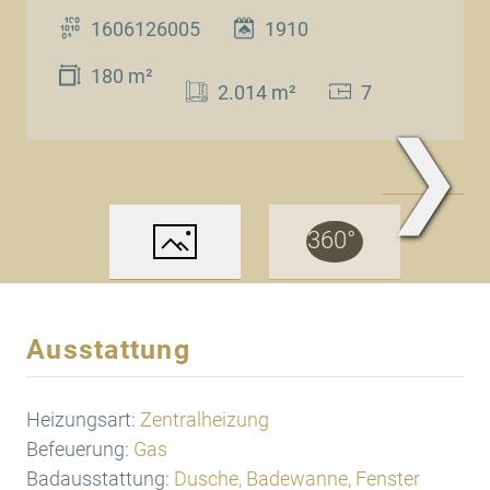
1606126005
1910
180 m²
2.014 m²
7
❯
www.Traum.Immobilien
Ausstattung
Heizungsart:
Zentralheizung
Befeuerung:
Gas
Badausstattung:
Dusche, Badewanne, Fenster