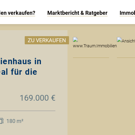
len verkaufen?
Marktbericht & Ratgeber
Immob
www
ZU VERKAUFEN
ienhaus in
al für die
169.000 €
180 m²