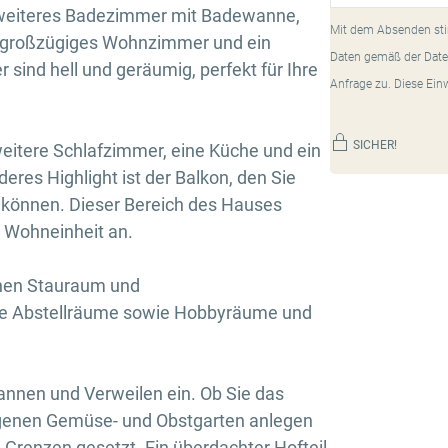
 weiteres Badezimmer mit Badewanne,
Mit dem Absenden sti
 großzügiges Wohnzimmer und ein
Daten gemäß der Date
sind hell und geräumig, perfekt für Ihre
Anfrage zu. Diese Ein
SICHER!
itere Schlafzimmer, eine Küche und ein
res Highlight ist der Balkon, den Sie
können. Dieser Bereich des Hauses
e Wohneinheit an.
chen Stauraum und
Sie Abstellräume sowie Hobbyräume und
annen und Verweilen ein. Ob Sie das
igenen Gemüse- und Obstgarten anlegen
e Grenzen gesetzt. Ein überdachter Hofteil