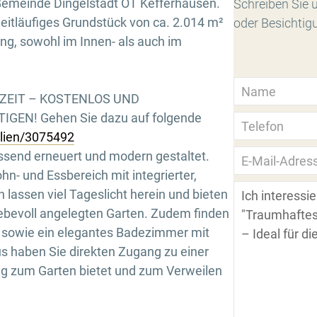
n Gemeinde Dingelstädt OT Kefferhausen.
Schreiben Sie u
eitläufiges Grundstück von ca. 2.014 m²
oder Besichtig
ung, sowohl im Innen- als auch im
RZEIT – KOSTENLOS UND
GEN! Gehen Sie dazu auf folgende
ilien/3075492
send erneuert und modern gestaltet.
ohn- und Essbereich mit integrierter,
lassen viel Tageslicht herein und bieten
iebevoll angelegten Garten. Zudem finden
r sowie ein elegantes Badezimmer mit
s haben Sie direkten Zugang zu einer
ng zum Garten bietet und zum Verweilen