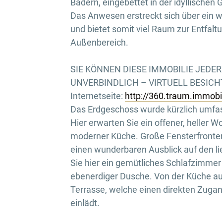
Bädern, eingebettet in der idyllische
Das Anwesen erstreckt sich über ein w
und bietet somit viel Raum zur Entfalt
Außenbereich.
SIE KÖNNEN DIESE IMMOBILIE JEDE
UNVERBINDLICH – VIRTUELL BESICHTI
Internetseite:
http://360.traum.immob
Das Erdgeschoss wurde kürzlich umfas
Hier erwarten Sie ein offener, heller W
moderner Küche. Große Fensterfronten 
einen wunderbaren Ausblick auf den l
Sie hier ein gemütliches Schlafzimme
ebenerdiger Dusche. Von der Küche au
Terrasse, welche einen direkten Zuga
einlädt.