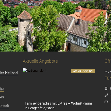
Aktuelle Angebote
Öff
ZU VERKAUFEN
Mo -
er Heilbad
Für
ler
bis
Familienparadies mit Extras – Wohn(t)raum
stadt
in Lengenfeld/Stein