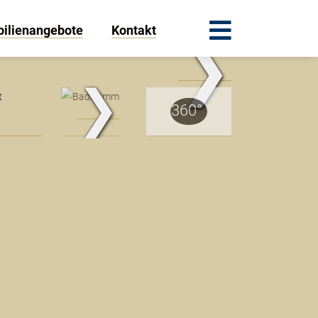
ilienangebote
Kontakt
❯
.Traum.Immobilien
❯