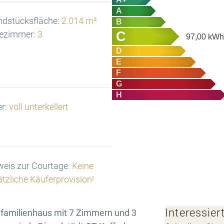
A
ndstücksfläche:
2.014 m²
B
C
ezimmer:
3
97,00
kWh/
D
E
F
G
H
er:
voll unterkellert
eis zur Courtage:
Keine
tzliche Käuferprovision!
Interessier
nfamilienhaus mit 7 Zimmern und 3