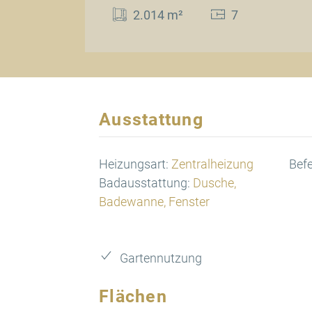
2.014 m²
7
Ausstattung
Heizungsart:
Zentralheizung
Bef
Badausstattung:
Dusche,
Badewanne, Fenster
Gartennutzung
Flächen