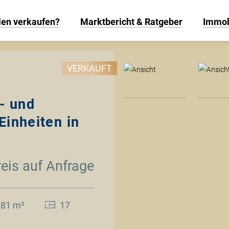
len verkaufen?
Marktbericht & Ratgeber
Immob
VERKAUFT
- und
Einheiten in
reis auf Anfrage
281 m²
17