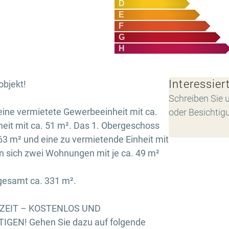
D
E
F
G
H
Interessier
objekt!
Schreiben Sie u
eine vermietete Gewerbeeinheit mit ca.
oder Besichtig
eit mit ca. 51 m². Das 1. Obergeschoss
63 m² und eine zu vermietende Einheit mit
n sich zwei Wohnungen mit je ca. 49 m²
sgesamt ca. 331 m².
RZEIT – KOSTENLOS UND
GEN! Gehen Sie dazu auf folgende