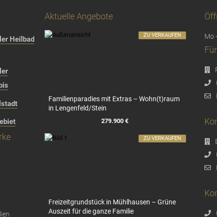
Aktuelle Angebote
Öff
ZU VERKAUFEN
Mo -
er Heilbad
Für
ler
bis
Familienparadies mit Extras – Wohn(t)raum
stadt
in Lengenfeld/Stein
Kon
279.900 €
ebiet
rke
ZU VERKAUFEN
Kon
Freizeitgrundstück in Mühlhausen – Grüne
Auszeit für die ganze Familie