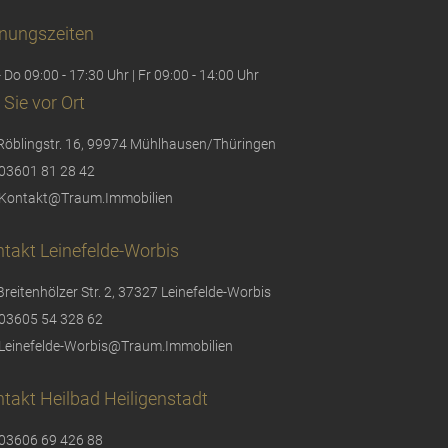
nungszeiten
 Do 09:00 - 17:30 Uhr | Fr 09:00 - 14:00 Uhr
 Sie vor Ort
Röblingstr. 16, 99974 Mühlhausen/Thüringen
03601 81 28 42
Kontakt@Traum.Immobilien
takt Leinefelde-Worbis
Breitenhölzer Str. 2, 37327 Leinefelde-Worbis
03605 54 328 62
Leinefelde-Worbis@Traum.Immobilien
takt Heilbad Heiligenstadt
03606 69 426 88