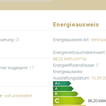
Energieausweis
euerung:
Öl
Energieausweis-Art:
Verbrau
Energieverbrauchskennwert:
88,20 kWh/(m²*a)
Energieeffizienzklasse:
C
mer insgesamt:
17
Energieausweis-
Ausstellungsdatum:
16.09.2
A+
A
B
er:
voll unterkellert
C
88,20
kWh/