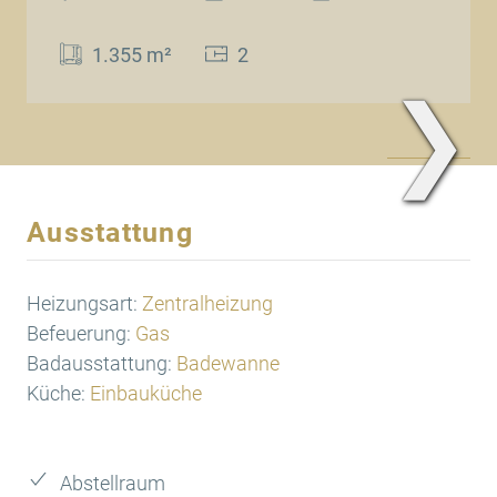
1.355 m²
2
❯
www.Traum.Immobilien
Ausstattung
Heizungsart:
Zentralheizung
Befeuerung:
Gas
Badausstattung:
Badewanne
Küche:
Einbauküche
Abstellraum