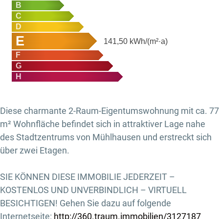
B
C
D
E
141,50
kWh/(m²·a)
F
G
H
Diese charmante 2-Raum-Eigentumswohnung mit ca. 77
m² Wohnfläche befindet sich in attraktiver Lage nahe
des Stadtzentrums von Mühlhausen und erstreckt sich
über zwei Etagen.
SIE KÖNNEN DIESE IMMOBILIE JEDERZEIT –
KOSTENLOS UND UNVERBINDLICH – VIRTUELL
BESICHTIGEN! Gehen Sie dazu auf folgende
Internetseite:
http://360.traum.immobilien/3127187