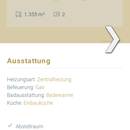
1.355 m²
2
❯
www.Traum.Immobilien
Ausstattung
Heizungsart:
Zentralheizung
Befeuerung:
Gas
Badausstattung:
Badewanne
Küche:
Einbauküche
Abstellraum