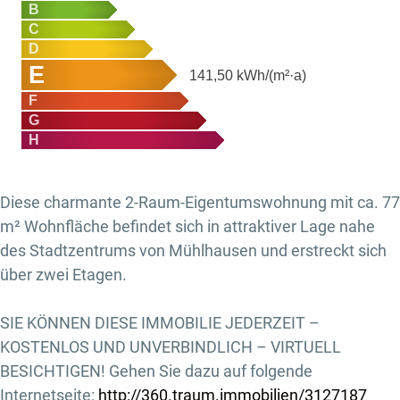
B
C
D
E
141,50
kWh/(m²·a)
F
G
H
Diese charmante 2-Raum-Eigentumswohnung mit ca. 77
m² Wohnfläche befindet sich in attraktiver Lage nahe
des Stadtzentrums von Mühlhausen und erstreckt sich
über zwei Etagen.
SIE KÖNNEN DIESE IMMOBILIE JEDERZEIT –
KOSTENLOS UND UNVERBINDLICH – VIRTUELL
BESICHTIGEN! Gehen Sie dazu auf folgende
Internetseite:
http://360.traum.immobilien/3127187