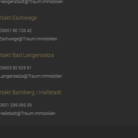
Heiligenstadt@Traum.Immobilien
ntakt Eschwege
05651 80 126 42
Eschwege@Traum.Immobilien
ntakt Bad Langensalza
03603 82 929 91
Langensalza@Traum.Immobilien
takt Bamberg / Hallstadt
0951 299 095 09
Hallstadt@Traum.Immobilien