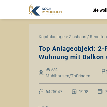
Sie wol
Kapitalanlage > Zinshaus / Renditeo
Top Anlageobjekt: 2
Wohnung mit Balkon u
99974
P
Mühlhausen/Thüringen
6425047
1998