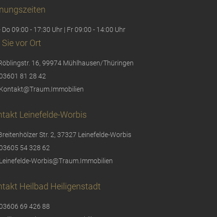
nungszeiten
 Do 09:00 - 17:30 Uhr | Fr 09:00 - 14:00 Uhr
 Sie vor Ort
Röblingstr. 16, 99974 Mühlhausen/Thüringen
03601 81 28 42
Kontakt@Traum.Immobilien
takt Leinefelde-Worbis
Breitenhölzer Str. 2, 37327 Leinefelde-Worbis
03605 54 328 62
Leinefelde-Worbis@Traum.Immobilien
takt Heilbad Heiligenstadt
03606 69 426 88