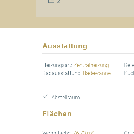
2
Ausstattung
Heizungsart:
Zentralheizung
Bef
Badausstattung:
Badewanne
Küc
Abstellraum
Flächen
Wohnfläche:
76,73 m²
Gru