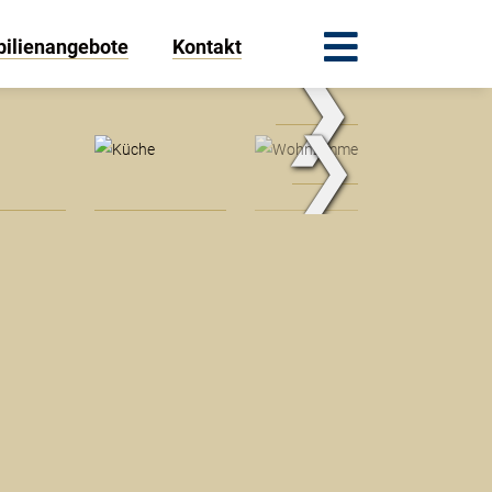
ilienangebote
Kontakt
❯
.Traum.Immobilien
❯