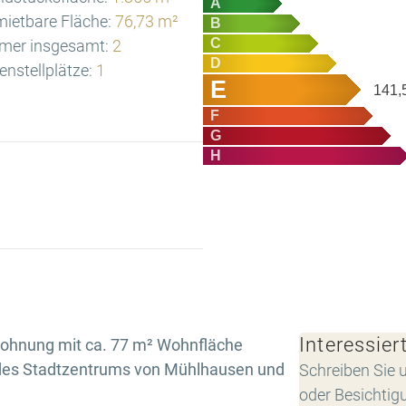
A
ietbare Fläche:
76,73 m²
B
C
mer insgesamt:
2
D
nstellplätze:
1
E
141,
F
G
H
Interessier
hnung mit ca. 77 m² Wohnfläche
e des Stadtzentrums von Mühlhausen und
Schreiben Sie u
oder Besichtig