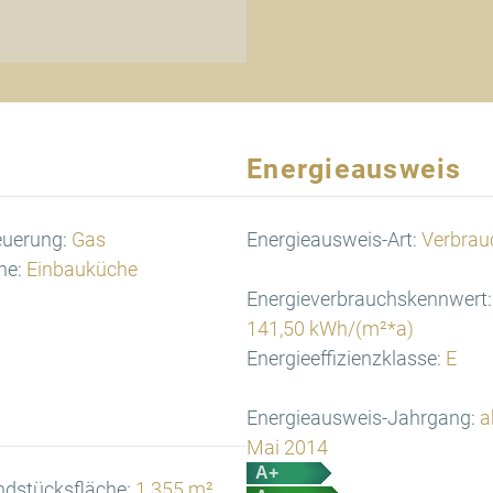
Energieausweis
euerung:
Gas
Energieausweis-Art:
Verbrau
he:
Einbauküche
Energieverbrauchskennwert:
141,50 kWh/(m²*a)
Energieeffizienzklasse:
E
Energieausweis-Jahrgang:
a
Mai 2014
A+
ndstücksfläche:
1.355 m²