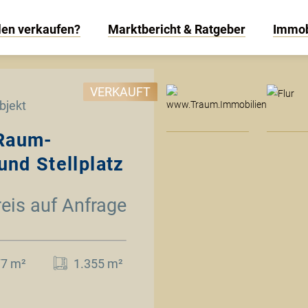
len verkaufen?
Marktbericht & Ratgeber
Immob
www
VERKAUFT
bjekt
-Raum-
nd Stellplatz
reis auf Anfrage
77 m²
1.355 m²