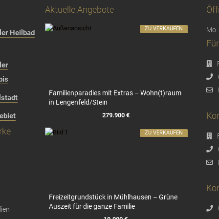
Aktuelle Angebote
Öff
ZU VERKAUFEN
Mo -
er Heilbad
Für
ler
bis
Familienparadies mit Extras – Wohn(t)raum
stadt
in Lengenfeld/Stein
Kon
279.900 €
ebiet
rke
ZU VERKAUFEN
Kon
Freizeitgrundstück in Mühlhausen – Grüne
Auszeit für die ganze Familie