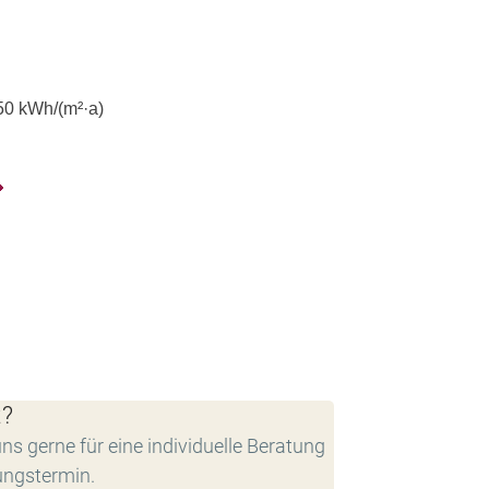
50
kWh/(m²·a)
t?
ns gerne für eine individuelle Beratung
ungstermin.