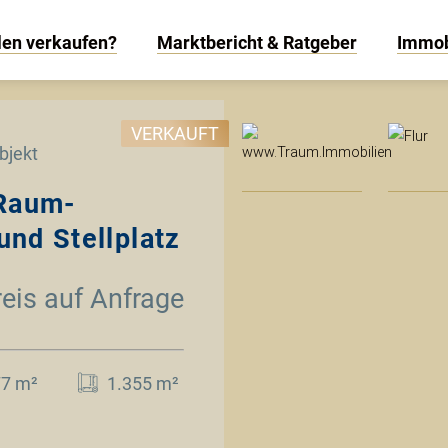
len verkaufen?
Marktbericht & Ratgeber
Immob
www
VERKAUFT
bjekt
-Raum-
nd Stellplatz
reis auf Anfrage
77 m²
1.355 m²