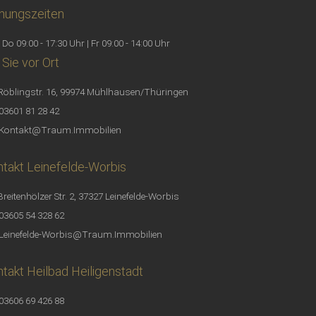
nungszeiten
 Do 09:00 - 17:30 Uhr | Fr 09:00 - 14:00 Uhr
 Sie vor Ort
Röblingstr. 16, 99974 Mühlhausen/Thüringen
03601 81 28 42
Kontakt@Traum.Immobilien
takt Leinefelde-Worbis
Breitenhölzer Str. 2, 37327 Leinefelde-Worbis
03605 54 328 62
Leinefelde-Worbis@Traum.Immobilien
takt Heilbad Heiligenstadt
03606 69 426 88