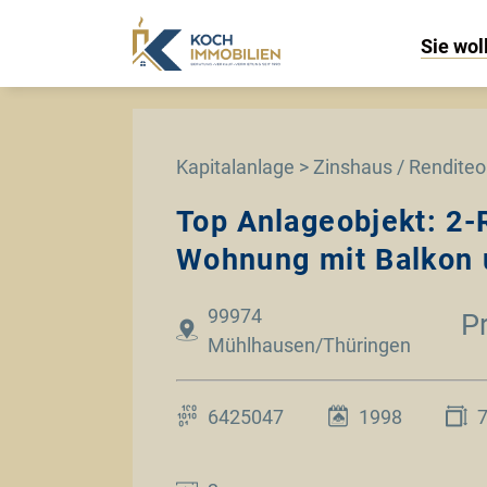
Sie wol
Kapitalanlage > Zinshaus / Renditeo
Top Anlageobjekt: 2
Wohnung mit Balkon u
99974
P
Mühlhausen/Thüringen
6425047
1998