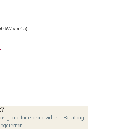
50
kWh/(m²·a)
t?
ns gerne für eine individuelle Beratung
ungstermin.