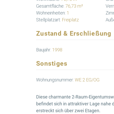
Gesamtfläche:
76,73 m²
Verm
Wohneinheiten:
1
Zim
Stellplatzart:
Freiplatz
Auße
Zustand & Erschließung
Baujahr:
1998
Sonstiges
Wohnungsnummer:
WE 2 EG/OG
Diese charmante 2-Raum-Eigentumswo
befindet sich in attraktiver Lage nah
erstreckt sich über zwei Etagen.