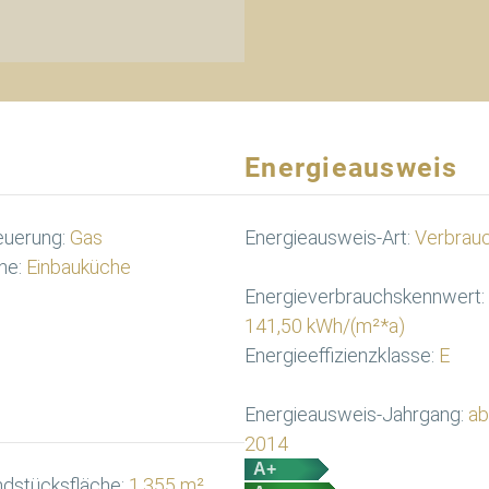
Energieausweis
euerung:
Gas
Energieausweis-Art:
Verbrau
he:
Einbauküche
Energieverbrauchskennwert:
141,50 kWh/(m²*a)
Energieeffizienzklasse:
E
Energieausweis-Jahrgang:
ab
2014
A+
dstücksfläche:
1.355 m²