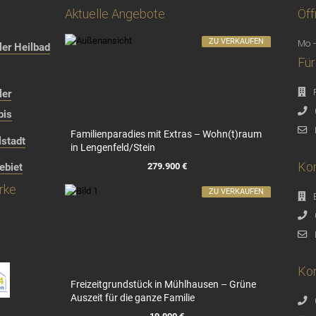
Aktuelle Angebote
Öff
ZU VERKAUFEN
Mo -
er Heilbad
Für
ler
bis
Familienparadies mit Extras – Wohn(t)raum
stadt
in Lengenfeld/Stein
Kon
279.900 €
ebiet
rke
ZU VERKAUFEN
Kon
Freizeitgrundstück in Mühlhausen – Grüne
Auszeit für die ganze Familie