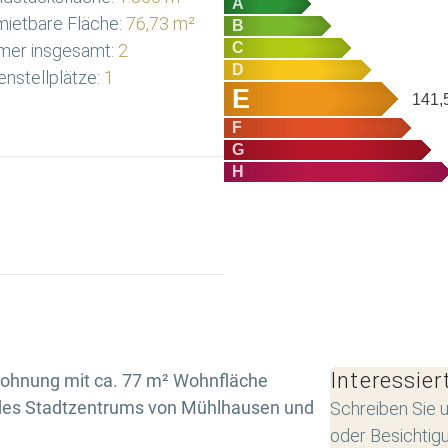
A
ietbare Fläche:
76,73 m²
B
C
mer insgesamt:
2
D
nstellplätze:
1
E
141,
F
G
H
Interessier
hnung mit ca. 77 m² Wohnfläche
e des Stadtzentrums von Mühlhausen und
Schreiben Sie u
oder Besichtig