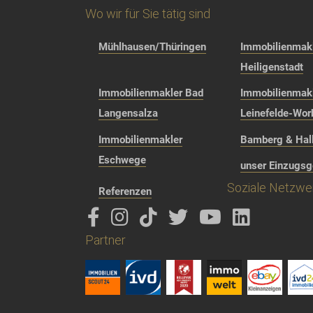
Wo wir für Sie tätig sind
Mühlhausen/Thüringen
Immobilienmakl
Heiligenstadt
Immobilienmakler Bad
Immobilienmak
Langensalza
Leinefelde-Wor
Immobilienmakler
Bamberg & Hall
Eschwege
unser Einzugsg
Soziale Netzwe
Referenzen
Partner