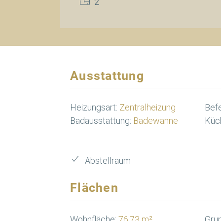
2
Ausstattung
Heizungsart:
Zentralheizung
Bef
Badausstattung:
Badewanne
Küc
Abstellraum
Flächen
Wohnfläche:
76,73 m²
Grun