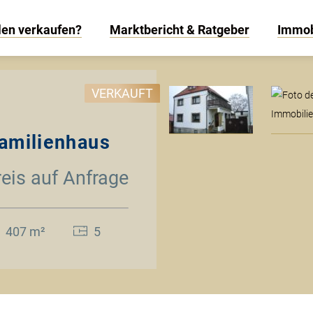
len verkaufen?
Marktbericht & Ratgeber
Immob
VERKAUFT
familienhaus
reis auf Anfrage
407 m²
5