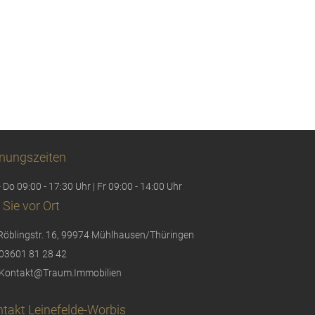
nungszeiten
 Do 09:00 - 17:30 Uhr | Fr 09:00 - 14:00 Uhr
 Sie vor Ort
Röblingstr. 16, 99974 Mühlhausen/Thüringen
03601 81 28 42
Kontakt@Traum.Immobilien
takt Leinefelde-Worbis