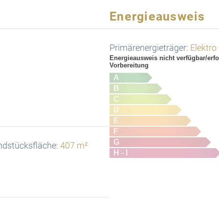
Energieausweis
Primärenergieträger:
Elektro
Energieausweis nicht verfügbar/erfo
Vorbereitung
A
B
C
D
E
F
G
ndstücksfläche:
407 m²
H - I