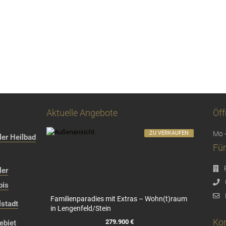
Aktuelle Angebote
Öff
ZU VERKAUFEN
Mo -
er Heilbad
Für
ler
bis
Familienparadies mit Extras – Wohn(t)raum
stadt
in Lengenfeld/Stein
Kon
279.900 €
ebiet