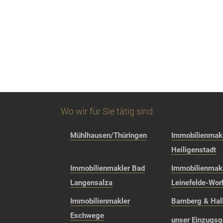
Wo wir für Sie tätig sind
Mühlhausen/Thüringen
Immobilienmakl
Heiligenstadt
Immobilienmakler Bad
Immobilienmak
Langensalza
Leinefelde-Wor
Immobilienmakler
Bamberg & Hall
Eschwege
unser Einzugsg