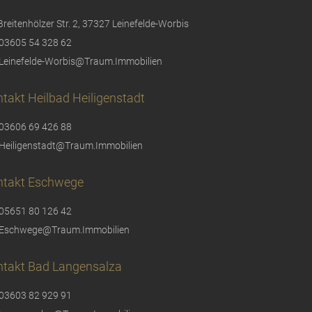
Breitenhölzer Str. 2, 37327 Leinefelde-Worbis
03605 54 328 62
Leinefelde-Worbis@Traum.Immobilien
takt Heilbad Heiligenstadt
03606 69 426 88
Heiligenstadt@Traum.Immobilien
ntakt Eschwege
05651 80 126 42
Eschwege@Traum.Immobilien
ntakt Bad Langensalza
03603 82 929 91