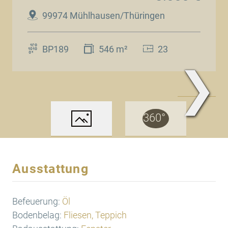
99974 Mühlhausen/Thüringen
BP189
546 m²
23
❯
www.Traum.Immobilien
Ausstattung
Befeuerung:
Öl
Bodenbelag:
Fliesen, Teppich