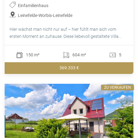
Einfamilienhaus
Leinefelde-Worbis-Leinefelde
Hier wächst man nicht nur auf – hier fühlt man sich vom
ersten Moment an zuhause. Diese liebevoll gestaltete Villa...
150 m²
604 m²
5
369.333 €
ZU VERKAUFEN