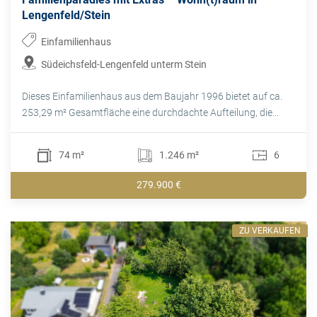
Lengenfeld/Stein
Einfamilienhaus
Südeichsfeld-Lengenfeld unterm Stein
Dieses Einfamilienhaus aus dem Baujahr 1996 bietet auf ca.
253,29 m² Gesamtfläche eine durchdachte Aufteilung, die...
74 m²
1.246 m²
6
279.900 €
ZU VERKAUFEN