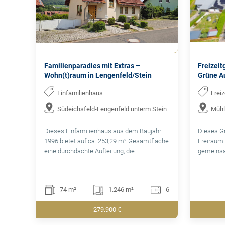
Familienparadies mit Extras –
Freizeit
Wohn(t)raum in Lengenfeld/Stein
Grüne Au
Einfamilienhaus
Frei
Südeichsfeld-Lengenfeld unterm Stein
Mühl
Dieses Einfamilienhaus aus dem Baujahr
Dieses G
1996 bietet auf ca. 253,29 m² Gesamtfläche
Freiraum 
eine durchdachte Aufteilung, die...
gemeinsa
74 m²
1.246 m²
6
279.900 €