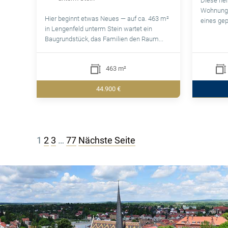
Diese hel
Wohnung 
Hier beginnt etwas Neues — auf ca. 463 m²
eines gep
in Lengenfeld unterm Stein wartet ein
Baugrundstück, das Familien den Raum...
463 m²
44.900 €
Seitennummerierung
1
2
3
…
77
Nächste Seite
der
Beiträge