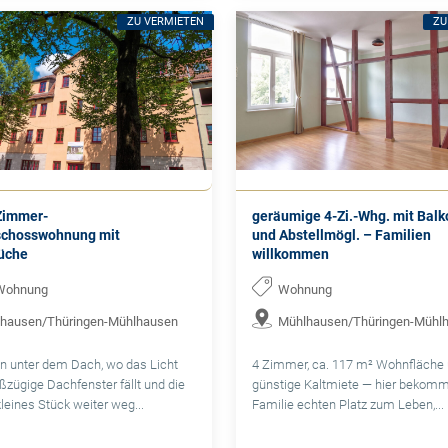
ZU VERMIETEN
ZU
-Zimmer-
geräumige 4-Zi.-Whg. mit Balk
chosswohnung mit
und Abstellmögl. – Familien
üche
willkommen
Wohnung
Wohnung
hausen/Thüringen-Mühlhausen
Mühlhausen/Thüringen-Mühl
n unter dem Dach, wo das Licht
4 Zimmer, ca. 117 m² Wohnfläche 
ßzügige Dachfenster fällt und die
günstige Kaltmiete — hier bekomm
kleines Stück weiter weg...
Familie echten Platz zum Leben,...