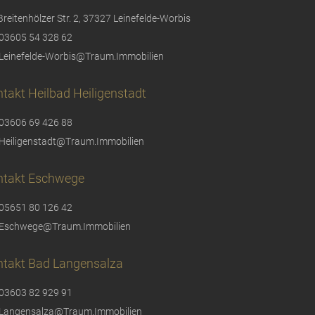
Breitenhölzer Str. 2, 37327 Leinefelde-Worbis
03605 54 328 62
Leinefelde-Worbis@Traum.Immobilien
takt Heilbad Heiligenstadt
03606 69 426 88
Heiligenstadt@Traum.Immobilien
ntakt Eschwege
05651 80 126 42
Eschwege@Traum.Immobilien
ntakt Bad Langensalza
03603 82 929 91
Langensalza@Traum.Immobilien