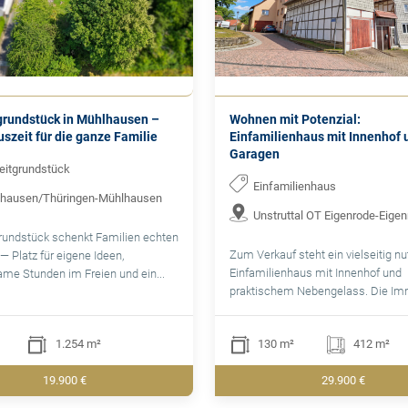
grundstück in Mühlhausen –
Wohnen mit Potenzial:
szeit für die ganze Familie
Einfamilienhaus mit Innenhof 
Garagen
zeitgrundstück
Einfamilienhaus
hausen/Thüringen-Mühlhausen
Unstruttal OT Eigenrode-Eige
rundstück schenkt Familien echten
Zum Verkauf steht ein vielseitig n
— Platz für eigene Ideen,
Einfamilienhaus mit Innenhof und
me Stunden im Freien und ein...
praktischem Nebengelass. Die Immo
1.254 m²
130 m²
412 m²
19.900 €
29.900 €