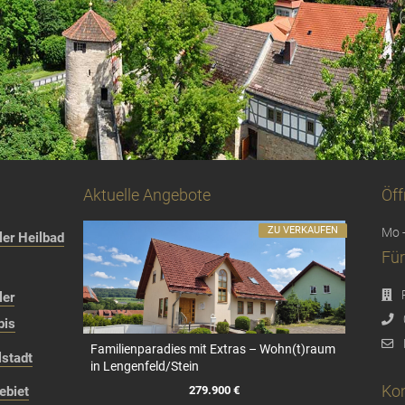
Aktuelle Angebote
Öff
ZU VERKAUFEN
Mo -
er Heilbad
Für
ler
bis
Familienparadies mit Extras – Wohn(t)raum
stadt
in Lengenfeld/Stein
Kon
279.900 €
ebiet