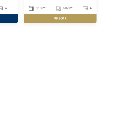
4
110 m²
582 m²
6
99.900 €