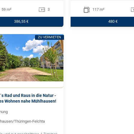
59 m²
3
117 m²
386,55 €
480 €
ZU VERMIETEN
´s Rad und Raus in die Natur -
hes Wohnen nahe Mühlhausen!
nung
hausen/Thüringen-Felchta