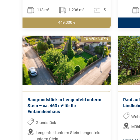
113 m²
1.296 m²
5
449.000 €
ZU VERKAUFEN
Baugrundstück in Lengenfeld unterm
Rauf auf
Stein – ca. 463 m² für Ihr
ländlic
Einfamilienhaus
Woh
Grundstück
Mühl
Lengenfeld unterm Stein-Lengenfeld
unterm Stein