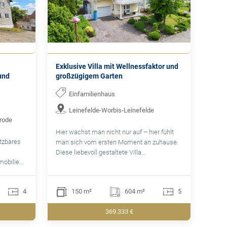
Exklusive Villa mit Wellnessfaktor und
und
großzügigem Garten
Einfamilienhaus
Leinefelde-Worbis-Leinefelde
nrode
Hier wächst man nicht nur auf – hier fühlt
utzbares
man sich vom ersten Moment an zuhause.
Diese liebevoll gestaltete Villa...
bilie...
4
150 m²
604 m²
5
369.333 €