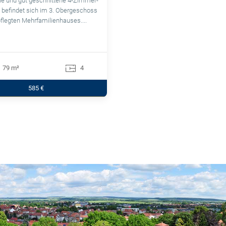
le und gut geschnittene 4-Zimmer-
befindet sich im 3. Obergeschoss
flegten Mehrfamilienhauses....
79 m²
4
585 €