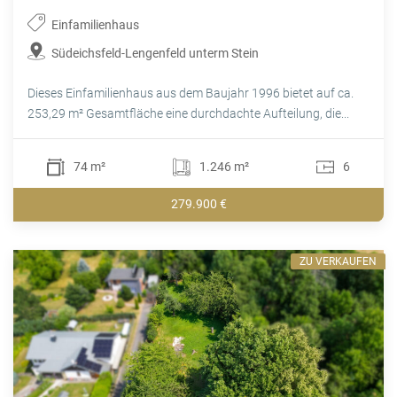
Einfamilienhaus
Südeichsfeld-Lengenfeld unterm Stein
Dieses Einfamilienhaus aus dem Baujahr 1996 bietet auf ca.
253,29 m² Gesamtfläche eine durchdachte Aufteilung, die...
74 m²
1.246 m²
6
279.900 €
ZU VERKAUFEN