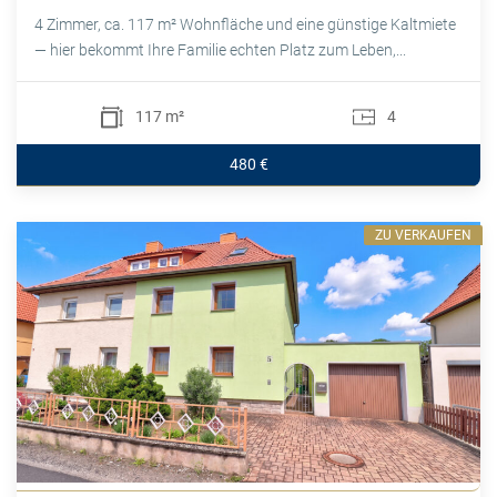
4 Zimmer, ca. 117 m² Wohnfläche und eine günstige Kaltmiete
— hier bekommt Ihre Familie echten Platz zum Leben,...
117 m²
4
480 €
ZU VERKAUFEN