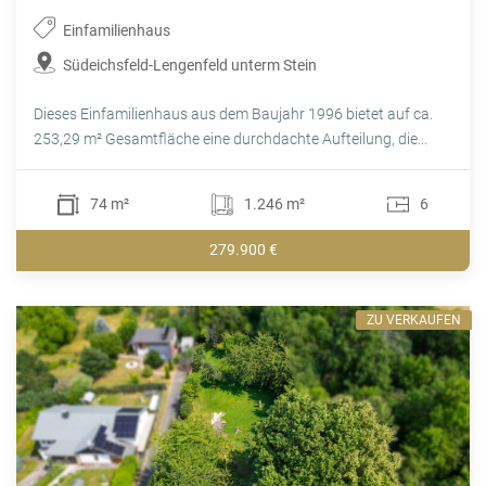
Einfamilienhaus
Südeichsfeld-Lengenfeld unterm Stein
Dieses Einfamilienhaus aus dem Baujahr 1996 bietet auf ca.
253,29 m² Gesamtfläche eine durchdachte Aufteilung, die...
74 m²
1.246 m²
6
279.900 €
ZU VERKAUFEN