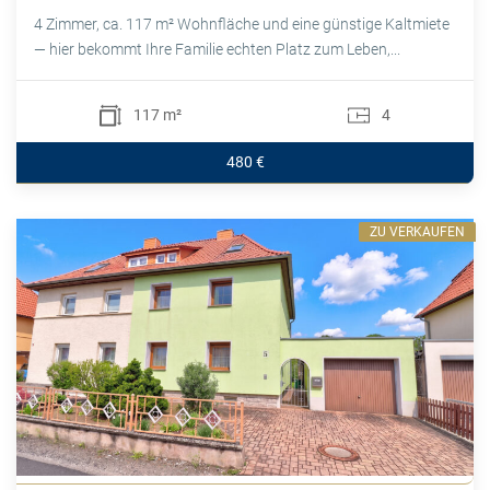
4 Zimmer, ca. 117 m² Wohnfläche und eine günstige Kaltmiete
— hier bekommt Ihre Familie echten Platz zum Leben,...
117 m²
4
480 €
ZU VERKAUFEN