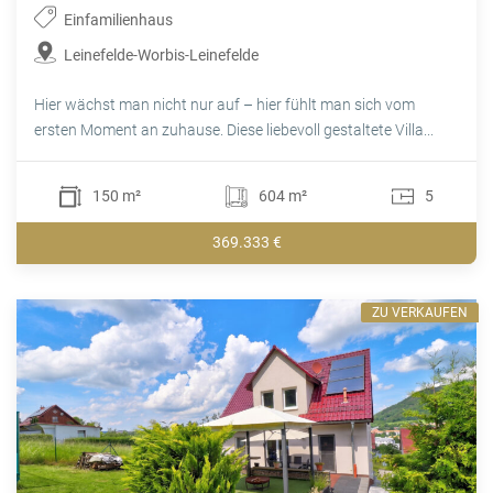
Einfamilienhaus
Leinefelde-Worbis-Leinefelde
Hier wächst man nicht nur auf – hier fühlt man sich vom
ersten Moment an zuhause. Diese liebevoll gestaltete Villa...
150 m²
604 m²
5
369.333 €
ZU VERKAUFEN