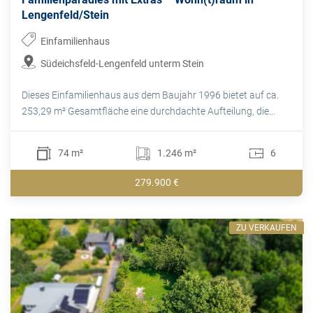
Lengenfeld/Stein
Einfamilienhaus
Südeichsfeld-Lengenfeld unterm Stein
Dieses Einfamilienhaus aus dem Baujahr 1996 bietet auf ca.
253,29 m² Gesamtfläche eine durchdachte Aufteilung, die...
74 m²
1.246 m²
6
279.900 €
ZU VERKAUFEN