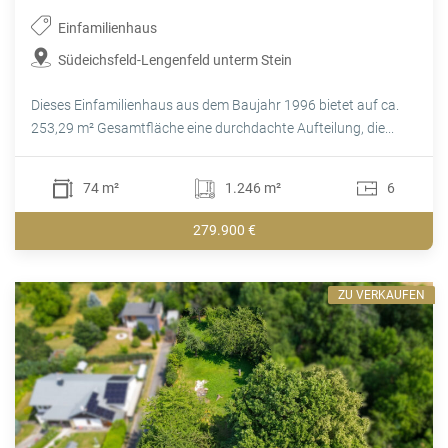
Einfamilienhaus
Südeichsfeld-Lengenfeld unterm Stein
Dieses Einfamilienhaus aus dem Baujahr 1996 bietet auf ca.
253,29 m² Gesamtfläche eine durchdachte Aufteilung, die...
74 m²
1.246 m²
6
279.900 €
ZU VERKAUFEN