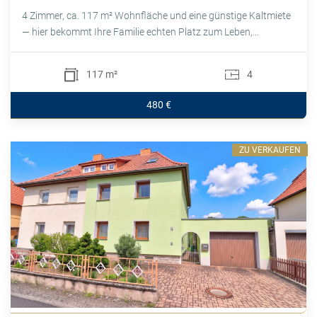
4 Zimmer, ca. 117 m² Wohnfläche und eine günstige Kaltmiete
— hier bekommt Ihre Familie echten Platz zum Leben,...
117 m²
4
480 €
ZU VERKAUFEN