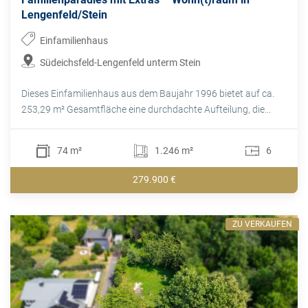
Lengenfeld/Stein
Einfamilienhaus
Südeichsfeld-Lengenfeld unterm Stein
Dieses Einfamilienhaus aus dem Baujahr 1996 bietet auf ca.
253,29 m² Gesamtfläche eine durchdachte Aufteilung, die...
74 m²
1.246 m²
6
279.900 €
ZU VERKAUFEN