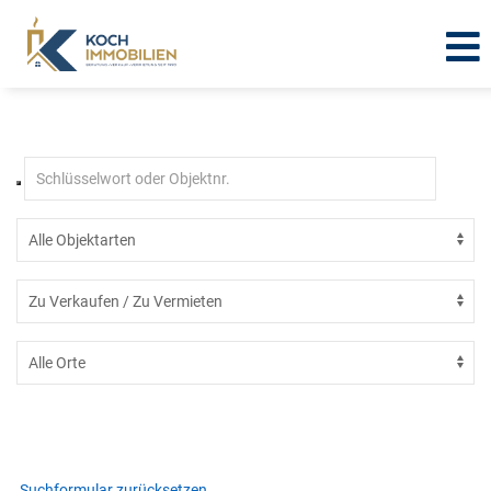
Immobilien in Helbedündorf OT
Großbrüchter
Suchformular zurücksetzen