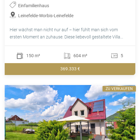
Einfamilienhaus
Leinefelde-Worbis-Leinefelde
Hier wächst man nicht nur auf – hier fühlt man sich vom
ersten Moment an zuhause. Diese liebevoll gestaltete Villa...
150 m²
604 m²
5
369.333 €
ZU VERKAUFEN