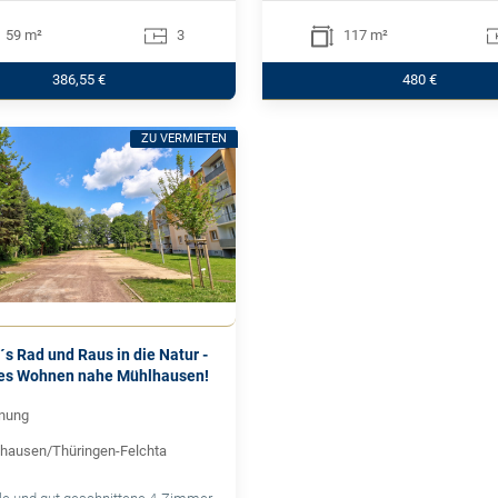
59 m²
3
117 m²
386,55 €
480 €
ZU VERMIETEN
´s Rad und Raus in die Natur -
hes Wohnen nahe Mühlhausen!
nung
hausen/Thüringen-Felchta