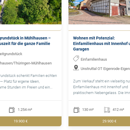
grundstück in Mühlhausen –
Wohnen mit Potenzial:
szeit für die ganze Familie
Einfamilienhaus mit Innenhof 
Garagen
zeitgrundstück
Einfamilienhaus
hausen/Thüringen-Mühlhausen
Unstruttal OT Eigenrode-Eige
rundstück schenkt Familien echten
Zum Verkauf steht ein vielseitig n
— Platz für eigene Ideen,
Einfamilienhaus mit Innenhof und
me Stunden im Freien und ein...
praktischem Nebengelass. Die Immo
1.254 m²
130 m²
412 m²
19.900 €
29.900 €