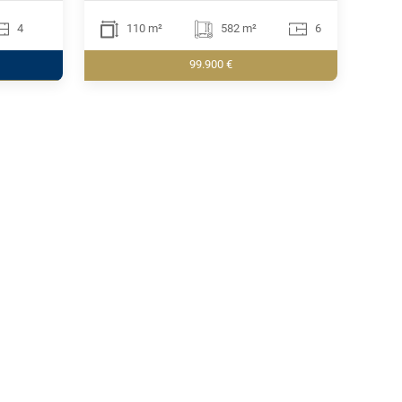
4
110 m²
582 m²
6
99.900 €