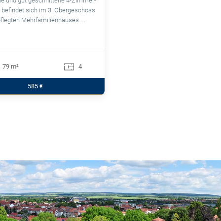
le und gut geschnittene 4-Zimmer-
befindet sich im 3. Obergeschoss
flegten Mehrfamilienhauses....
79 m²
4
585 €