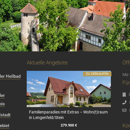
Aktuelle Angebote
Öff
ZU VERKAUFEN
Mo -
er Heilbad
Für
ler
bis
Familienparadies mit Extras – Wohn(t)raum
stadt
in Lengenfeld/Stein
Kon
279.900 €
ebiet