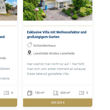
Exklusive Villa mit Wellnessfaktor und
und
großzügigem Garten
Einfamilienhaus
Leinefelde-Worbis-Leinefelde
nrode
Hier wächst man nicht nur auf – hier fühlt
utzbares
man sich vom ersten Moment an zuhause.
Diese liebevoll gestaltete Villa...
bilie...
4
150 m²
604 m²
5
369.333 €