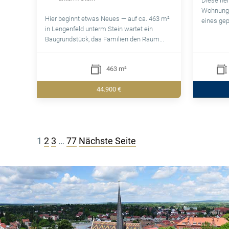
Diese hel
Wohnung 
Hier beginnt etwas Neues — auf ca. 463 m²
eines gep
in Lengenfeld unterm Stein wartet ein
Baugrundstück, das Familien den Raum...
463 m²
44.900 €
Seitennummerierung
1
2
3
…
77
Nächste Seite
der
Beiträge