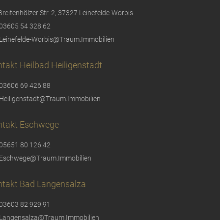
Breitenhölzer Str. 2, 37327 Leinefelde-Worbis
03605 54 328 62
Leinefelde-Worbis@Traum.Immobilien
takt Heilbad Heiligenstadt
03606 69 426 88
Heiligenstadt@Traum.Immobilien
ntakt Eschwege
05651 80 126 42
Eschwege@Traum.Immobilien
ntakt Bad Langensalza
03603 82 929 91
Langensalza@Traum.Immobilien