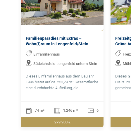
Familienparadies mit Extras –
Freizeit
Wohn(t)raum in Lengenfeld/Stein
Grüne Au
Einfamilienhaus
Frei
Südeichsfeld-Lengenfeld unterm Stein
Mühl
Dieses Einfamilienhaus aus dem Baujahr
Dieses G
1996 bietet auf ca. 253,29 m² Gesamtfläche
Freiraum 
eine durchdachte Aufteilung, die...
gemeinsa
74 m²
1.246 m²
6
279.900 €