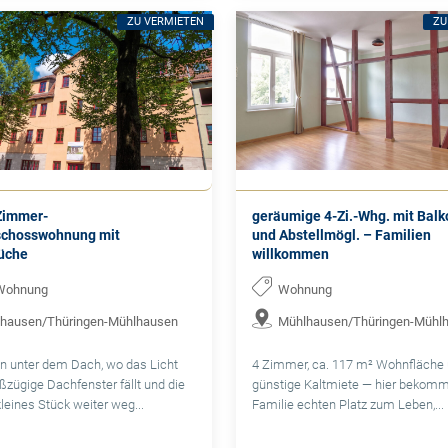
ZU VERMIETEN
ZU
-Zimmer-
geräumige 4-Zi.-Whg. mit Balk
chosswohnung mit
und Abstellmögl. – Familien
üche
willkommen
Wohnung
Wohnung
hausen/Thüringen-Mühlhausen
Mühlhausen/Thüringen-Mühl
n unter dem Dach, wo das Licht
4 Zimmer, ca. 117 m² Wohnfläche 
ßzügige Dachfenster fällt und die
günstige Kaltmiete — hier bekomm
kleines Stück weiter weg...
Familie echten Platz zum Leben,...