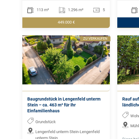
113 m²
1.296 m²
5
449.000 €
ZU VERKAUFEN
Baugrundstück in Lengenfeld unterm
Rauf auf
Stein – ca. 463 m² für Ihr
ländlic
Einfamilienhaus
Woh
Grundstück
Mühl
Lengenfeld unterm Stein-Lengenfeld
unterm Stein