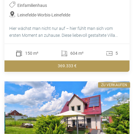
Einfamilienhaus
Leinefelde-Worbis-Leinefelde
Hier wächst man nicht nur auf – hier fühlt man sich vom
ersten Moment an zuhause. Diese liebevoll gestaltete Villa...
150 m²
604 m²
5
369.333 €
ZU VERKAUFEN