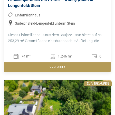
Lengenfeld/Stein
Einfamilienhaus
Südeichsfeld-Lengenfeld unterm Stein
Dieses Einfamilienhaus aus dem Baujahr 1996 bietet auf ca.
253,29 m² Gesamtfläche eine durchdachte Aufteilung, die...
74 m²
1.246 m²
6
279.900 €
ZU VERKAUFEN