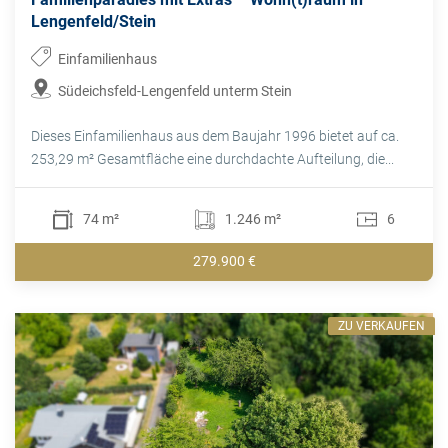
Lengenfeld/Stein
Einfamilienhaus
Südeichsfeld-Lengenfeld unterm Stein
Dieses Einfamilienhaus aus dem Baujahr 1996 bietet auf ca.
253,29 m² Gesamtfläche eine durchdachte Aufteilung, die...
74 m²
1.246 m²
6
279.900 €
ZU VERKAUFEN