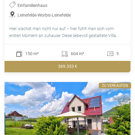
Einfamilienhaus
Leinefelde-Worbis-Leinefelde
Hier wächst man nicht nur auf – hier fühlt man sich vom
ersten Moment an zuhause. Diese liebevoll gestaltete Villa...
150 m²
604 m²
5
369.333 €
ZU VERKAUFEN