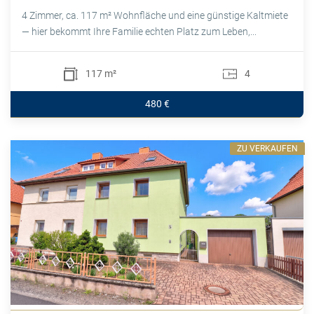
4 Zimmer, ca. 117 m² Wohnfläche und eine günstige Kaltmiete
— hier bekommt Ihre Familie echten Platz zum Leben,...
117 m²
4
480 €
ZU VERKAUFEN