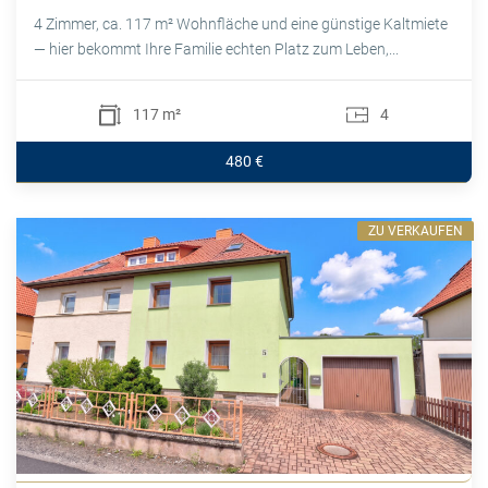
4 Zimmer, ca. 117 m² Wohnfläche und eine günstige Kaltmiete
— hier bekommt Ihre Familie echten Platz zum Leben,...
117 m²
4
480 €
ZU VERKAUFEN