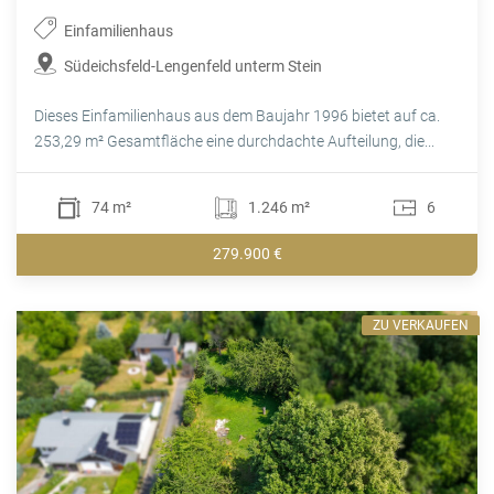
Einfamilienhaus
Südeichsfeld-Lengenfeld unterm Stein
Dieses Einfamilienhaus aus dem Baujahr 1996 bietet auf ca.
253,29 m² Gesamtfläche eine durchdachte Aufteilung, die...
74 m²
1.246 m²
6
279.900 €
ZU VERKAUFEN