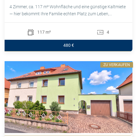
4 Zimmer, ca. 117 m² Wohnfläche und eine günstige Kaltmiete
— hier bekommt Ihre Familie echten Platz zum Leben,...
117 m²
4
480 €
ZU VERKAUFEN