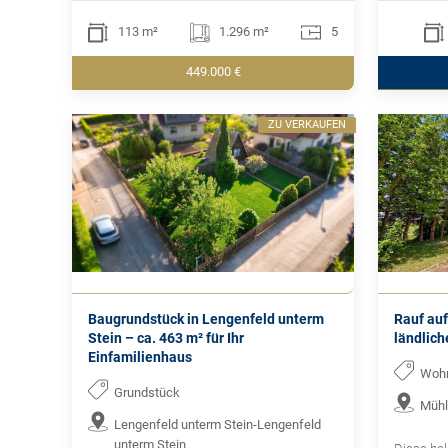
113 m²
1.296 m²
5
449.000 €
ZU VERKAUFEN
Baugrundstück in Lengenfeld unterm
Rauf auf
Stein – ca. 463 m² für Ihr
ländlic
Einfamilienhaus
Woh
Grundstück
Mühl
Lengenfeld unterm Stein-Lengenfeld
unterm Stein