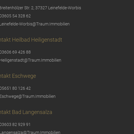
Breitenhölzer Str. 2, 37327 Leinefelde-Worbis
03605 54 328 62
Leinefelde-Worbis@Traum.Immobilien
takt Heilbad Heiligenstadt
03606 69 426 88
Heiligenstadt@Traum.Immobilien
ntakt Eschwege
05651 80 126 42
Eschwege@Traum.Immobilien
ntakt Bad Langensalza
03603 82 929 91
Langensalza@Traum.Immobilien