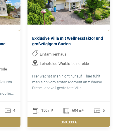
Exklusive Villa mit Wellnessfaktor und
und
großzügigem Garten
Einfamilienhaus
Leinefelde-Worbis-Leinefelde
nrode
Hier wächst man nicht nur auf – hier fühlt
utzbares
man sich vom ersten Moment an zuhause.
Diese liebevoll gestaltete Villa...
bilie...
4
150 m²
604 m²
5
369.333 €