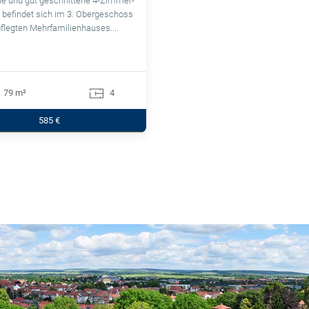
le und gut geschnittene 4-Zimmer-
befindet sich im 3. Obergeschoss
flegten Mehrfamilienhauses....
79 m²
4
585 €