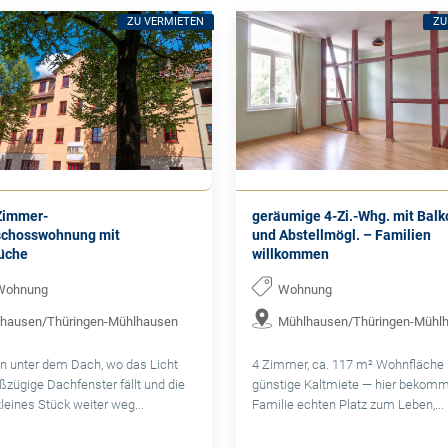
ZU VERMIETEN
ZU
-Zimmer-
geräumige 4-Zi.-Whg. mit Balk
chosswohnung mit
und Abstellmögl. – Familien
üche
willkommen
Wohnung
Wohnung
hausen/Thüringen-Mühlhausen
Mühlhausen/Thüringen-Mühl
n unter dem Dach, wo das Licht
4 Zimmer, ca. 117 m² Wohnfläche 
ßzügige Dachfenster fällt und die
günstige Kaltmiete — hier bekomm
kleines Stück weiter weg...
Familie echten Platz zum Leben,...