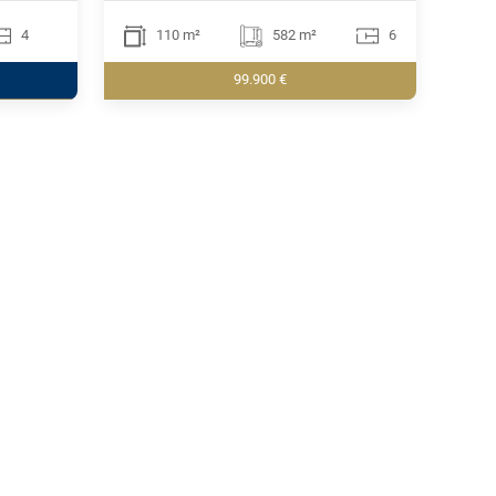
4
110 m²
582 m²
6
99.900 €