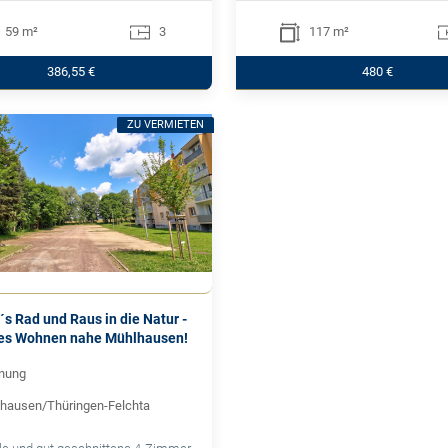
59 m²
3
117 m²
386,55 €
480 €
ZU VERMIETEN
´s Rad und Raus in die Natur -
hes Wohnen nahe Mühlhausen!
nung
hausen/Thüringen-Felchta