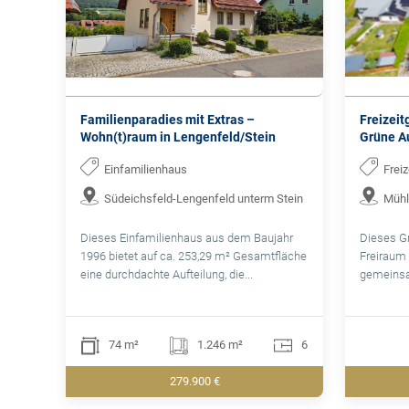
Familienparadies mit Extras –
Freizeit
Wohn(t)raum in Lengenfeld/Stein
Grüne Au
Einfamilienhaus
Frei
Südeichsfeld-Lengenfeld unterm Stein
Mühl
Dieses Einfamilienhaus aus dem Baujahr
Dieses G
1996 bietet auf ca. 253,29 m² Gesamtfläche
Freiraum 
eine durchdachte Aufteilung, die...
gemeinsa
74 m²
1.246 m²
6
279.900 €