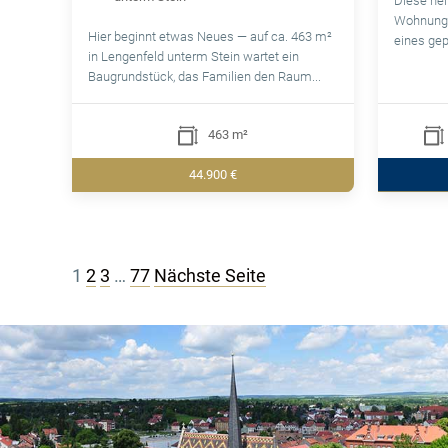
Diese hel
Wohnung 
Hier beginnt etwas Neues — auf ca. 463 m²
eines gep
in Lengenfeld unterm Stein wartet ein
Baugrundstück, das Familien den Raum...
463 m²
44.900 €
Seitennummerierung
1
2
3
…
77
Nächste Seite
der
Beiträge