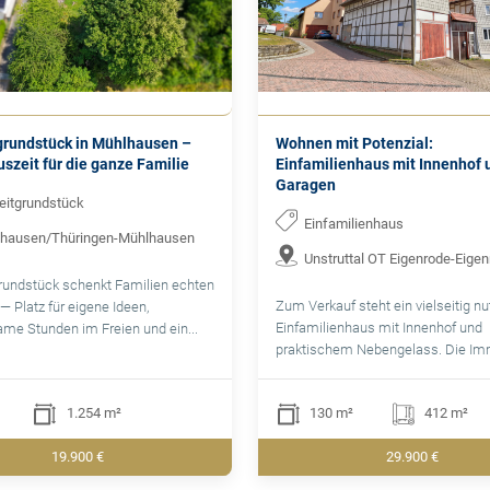
grundstück in Mühlhausen –
Wohnen mit Potenzial:
szeit für die ganze Familie
Einfamilienhaus mit Innenhof 
Garagen
zeitgrundstück
Einfamilienhaus
hausen/Thüringen-Mühlhausen
Unstruttal OT Eigenrode-Eige
rundstück schenkt Familien echten
Zum Verkauf steht ein vielseitig n
— Platz für eigene Ideen,
Einfamilienhaus mit Innenhof und
me Stunden im Freien und ein...
praktischem Nebengelass. Die Immo
1.254 m²
130 m²
412 m²
19.900 €
29.900 €