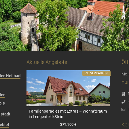
Aktuelle Angebote
Öff
ZU VERKAUFEN
Mo -
er Heilbad
Für
ler
bis
Familienparadies mit Extras – Wohn(t)raum
stadt
in Lengenfeld/Stein
Kon
279.900 €
ebiet