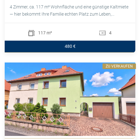
4 Zimmer, ca. 117 m² Wohnfläche und eine günstige Kaltmiete
— hier bekommt Ihre Familie echten Platz zum Leben,...
117 m²
4
480 €
ZU VERKAUFEN