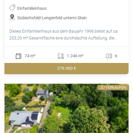
Einfamilienhaus
Südeichsfeld-Lengenfeld unterm Stein
Dieses Einfamilienhaus aus dem Baujahr 1996 bietet auf ca.
253,29 m² Gesamtfläche eine durchdachte Aufteilung, die...
74 m²
1.246 m²
6
279.900 €
ZU VERKAUFEN