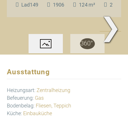
Lad149
1906
124 m²
2
❯
www.Traum.Immobilien
Ausstattung
Heizungsart:
Zentralheizung
Befeuerung:
Gas
Bodenbelag:
Fliesen, Teppich
Küche:
Einbauküche