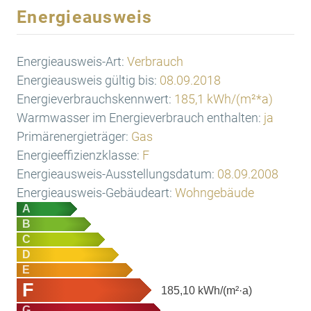
Energieausweis
Energieausweis-Art:
Verbrauch
Energieausweis gültig bis:
08.09.2018
Energieverbrauchskennwert:
185,1 kWh/(m²*a)
Warmwasser im Energieverbrauch enthalten:
ja
Primärenergieträger:
Gas
Energieeffizienzklasse:
F
Energieausweis-Ausstellungsdatum:
08.09.2008
Energieausweis-Gebäudeart:
Wohngebäude
A
B
C
D
E
F
185,10
kWh/(m²·a)
G