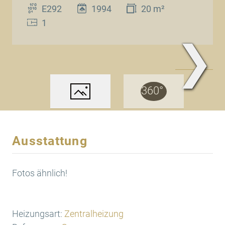
E292
1994
20 m²
1
❯
www.Traum.Immobilien
Ausstattung
Fotos ähnlich!
Heizungsart:
Zentralheizung