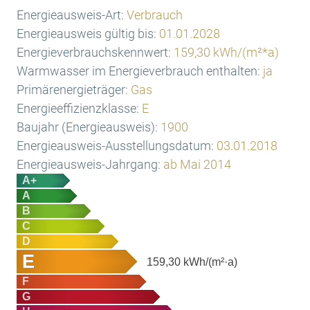
Energieausweis-Art:
Verbrauch
Energieausweis gültig bis:
01.01.2028
Energieverbrauchskennwert:
159,30 kWh/(m²*a)
Warmwasser im Energieverbrauch enthalten:
ja
Primärenergieträger:
Gas
Energieeffizienzklasse:
E
Baujahr (Energieausweis):
1900
Energieausweis-Ausstellungsdatum:
03.01.2018
Energieausweis-Jahrgang:
ab Mai 2014
A+
A
B
C
D
E
159,30
kWh/(m²·a)
F
G