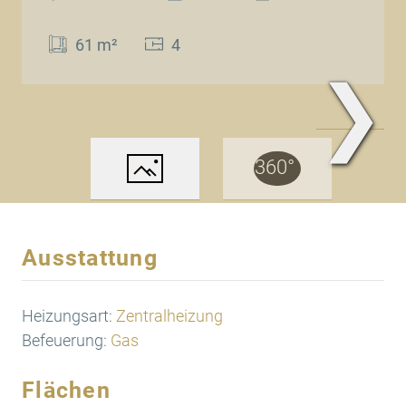
61 m²
4
❯
www.Traum.Immobilien
Ausstattung
Heizungsart:
Zentralheizung
Befeuerung:
Gas
Flächen