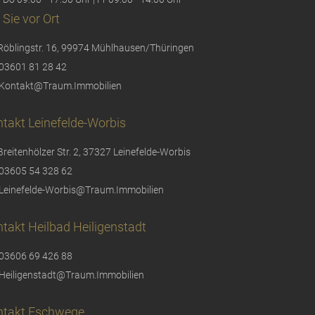
 Sie vor Ort
Röblingstr. 16, 99974 Mühlhausen/Thüringen
03601 81 28 42
Kontakt@Traum.Immobilien
takt Leinefelde-Worbis
Breitenhölzer Str. 2, 37327 Leinefelde-Worbis
03605 54 328 62
Leinefelde-Worbis@Traum.Immobilien
takt Heilbad Heiligenstadt
03606 69 426 88
Heiligenstadt@Traum.Immobilien
ntakt Eschwege