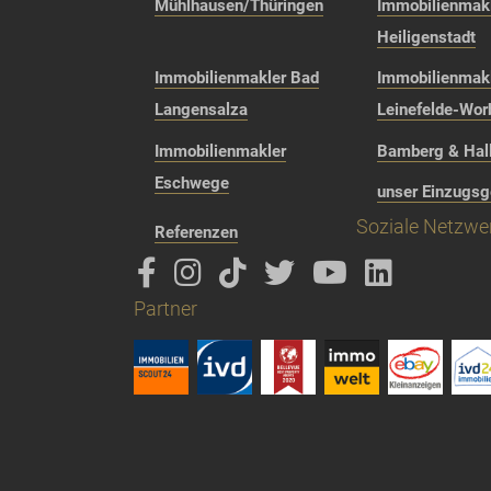
Mühlhausen/Thüringen
Immobilienmakl
Heiligenstadt
Immobilienmakler Bad
Immobilienmak
Langensalza
Leinefelde-Wor
Immobilienmakler
Bamberg & Hall
Eschwege
unser Einzugsg
Soziale Netzwe
Referenzen
Partner