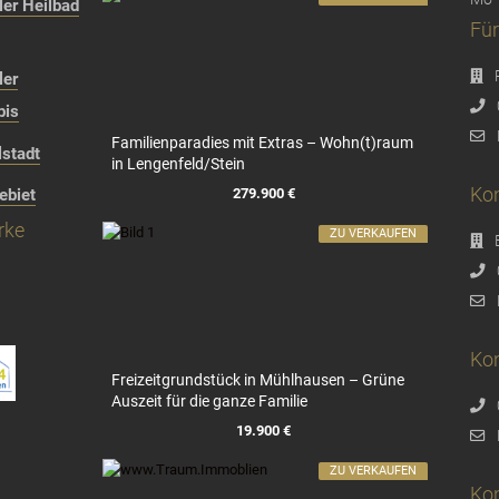
er Heilbad
Für
ler
bis
Familienparadies mit Extras – Wohn(t)raum
stadt
in Lengenfeld/Stein
Kon
279.900 €
ebiet
rke
ZU VERKAUFEN
Kon
Freizeitgrundstück in Mühlhausen – Grüne
Auszeit für die ganze Familie
19.900 €
ZU VERKAUFEN
Ko