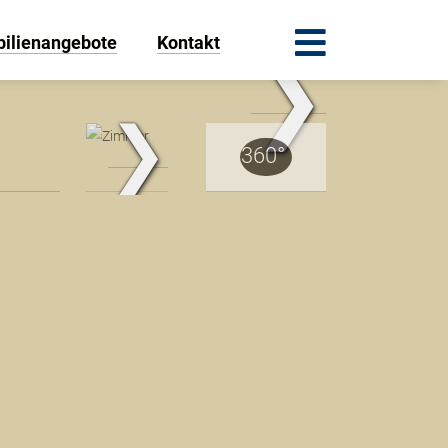
ilienangebote
Kontakt
❯
.Traum.Immobilien
❯