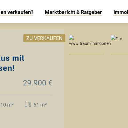
len verkaufen?
Marktbericht & Ratgeber
Immob
www
ZU VERKAUFEN
aus mit
sen!
29.900 €
110 m²
61 m²