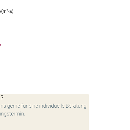
(m²·a)
t?
ns gerne für eine individuelle Beratung
ungstermin.