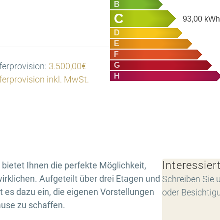
B
C
93,00
kWh/
D
E
F
G
erprovision:
3.500,00€
H
erprovision inkl. MwSt.
Interessier
bietet Ihnen die perfekte Möglichkeit,
rklichen. Aufgeteilt über drei Etagen und
Schreiben Sie u
 es dazu ein, die eigenen Vorstellungen
oder Besichtig
use zu schaffen.