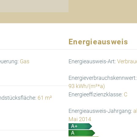
Energieausweis
euerung:
Gas
Energieausweis-Art:
Verbrau
Energieverbrauchskennwert:
93 kWh/(m²*a)
Energieeffizienzklasse:
C
ndstücksfläche:
61 m²
Energieausweis-Jahrgang:
a
Mai 2014
A+
A