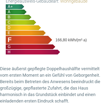
Energieausweis-Gebäudeart:
Wohngebäude
A+
A
B
C
D
E
F
166,80
kWh/(m²·a)
G
H
Diese äußerst gepflegte Doppelhaushälfte vermittelt
vom ersten Moment an ein Gefühl von Geborgenheit.
Bereits beim Betreten des Anwesens beeindruckt die
großzügige, gepflasterte Zufahrt, die das Haus
harmonisch in das Grundstück einbindet und einen
einladenden ersten Eindruck schafft.