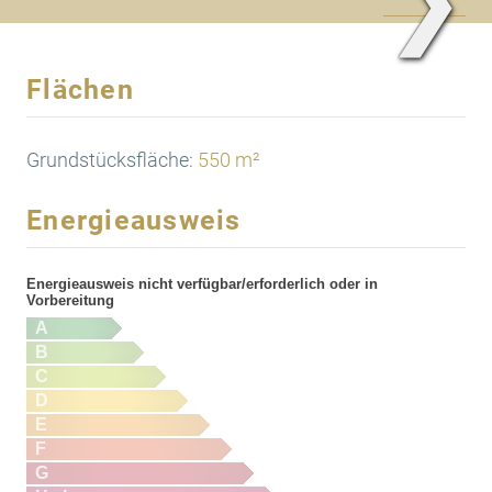
❯
Flächen
Grundstücksfläche:
550 m²
Energieausweis
Energieausweis nicht verfügbar/erforderlich oder in
Vorbereitung
A
B
C
D
E
F
G