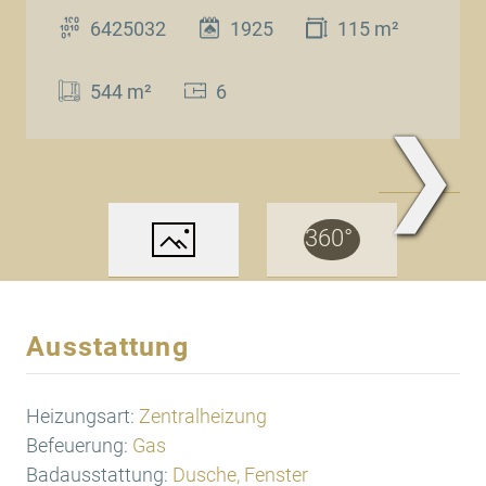
6425032
1925
115 m²
544 m²
6
❯
www.Traum.Immobilien
Ausstattung
Heizungsart:
Zentralheizung
Befeuerung:
Gas
Badausstattung:
Dusche, Fenster