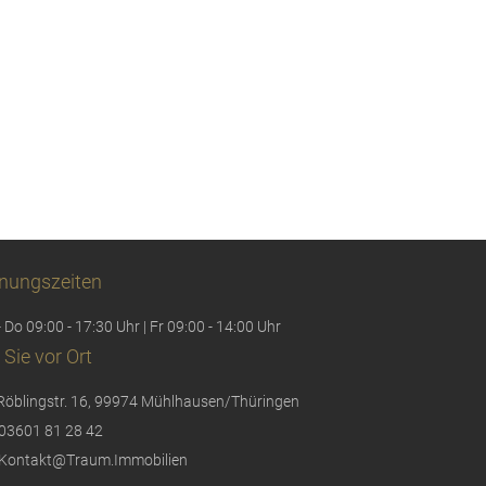
nungszeiten
 Do 09:00 - 17:30 Uhr | Fr 09:00 - 14:00 Uhr
 Sie vor Ort
Röblingstr. 16, 99974 Mühlhausen/Thüringen
03601 81 28 42
Kontakt@Traum.Immobilien