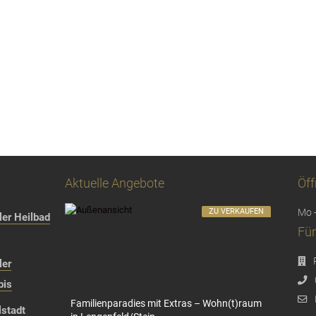
Aktuelle Angebote
Öff
ZU VERKAUFEN
Mo -
er Heilbad
Für
ler
bis
Familienparadies mit Extras – Wohn(t)raum
stadt