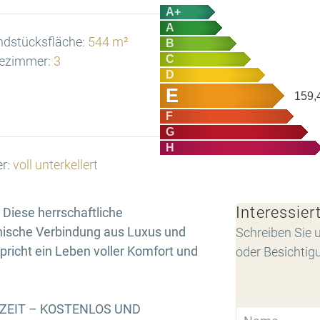
A+
A
ndstücksfläche:
544 m²
B
C
ezimmer:
3
D
E
159,
F
G
H
er:
voll unterkellert
Interessier
Diese herrschaftliche
onische Verbindung aus Luxus und
Schreiben Sie u
pricht ein Leben voller Komfort und
oder Besichtig
RZEIT – KOSTENLOS UND