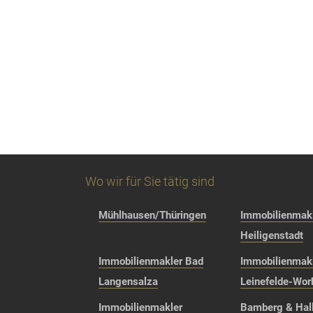
Wo wir für Sie tätig sind
Mühlhausen/Thüringen
Immobilienmakl
Heiligenstadt
Immobilienmakler Bad
Immobilienmak
Langensalza
Leinefelde-Wor
Immobilienmakler
Bamberg & Hall