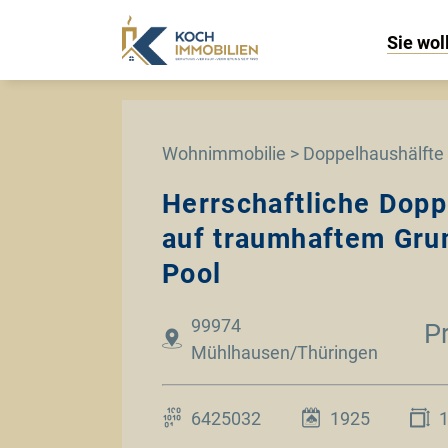
Sie wol
Wohnimmobilie > Doppelhaushälfte
Herrschaftliche Dopp
auf traumhaftem Gru
Pool
99974
P
Mühlhausen/Thüringen
6425032
1925