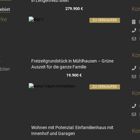
in Lengenfeld/Stein
Kon
279.900 €
ebiet
rke
ZU VERKAUFEN
Kon
Freizeitgrundstück in Mühlhausen – Grüne
Auszeit für die ganze Familie
19.900 €
ZU VERKAUFEN
Ko
Wohnen mit Potenzial: Einfamilienhaus mit
Ko
Innenhof und Garagen