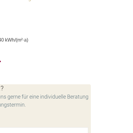
40
kWh/(m²·a)
t?
ns gerne für eine individuelle Beratung
ungstermin.