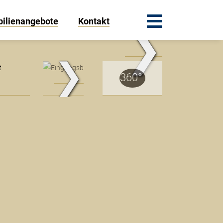
ilienangebote
Kontakt
❯
.Traum.Immobilien
❯