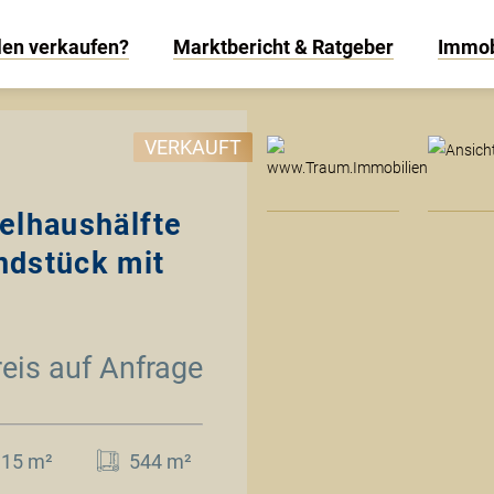
len verkaufen?
Marktbericht & Ratgeber
Immob
www
VERKAUFT
elhaushälfte
ndstück mit
reis auf Anfrage
115 m²
544 m²