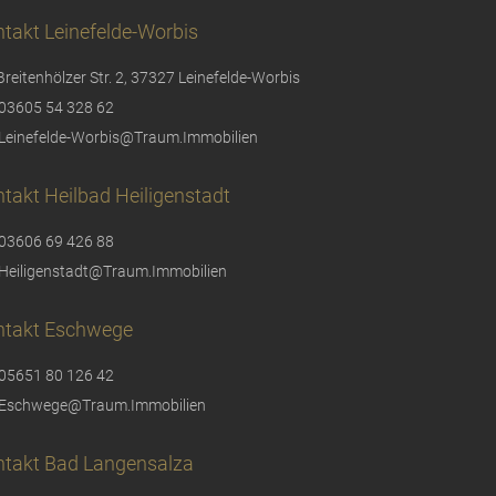
takt Leinefelde-Worbis
Breitenhölzer Str. 2, 37327 Leinefelde-Worbis
03605 54 328 62
Leinefelde-Worbis@Traum.Immobilien
takt Heilbad Heiligenstadt
03606 69 426 88
Heiligenstadt@Traum.Immobilien
ntakt Eschwege
05651 80 126 42
Eschwege@Traum.Immobilien
ntakt Bad Langensalza