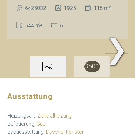
6425032
1925
115 m²
544 m²
6
❯
www.Traum.Immobilien
Ausstattung
Heizungsart:
Zentralheizung
Befeuerung:
Gas
Badausstattung:
Dusche, Fenster