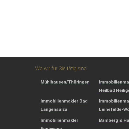
Wo wir für Sie tätig sind
Mühlhausen/Thüringen
Immobilienma
Heilbad Heili
Immobilienmakler Bad
Immobilienma
Langensalza
Leinefelde-Wo
Immobilienmakler
Bamberg & Ha
Eschwege