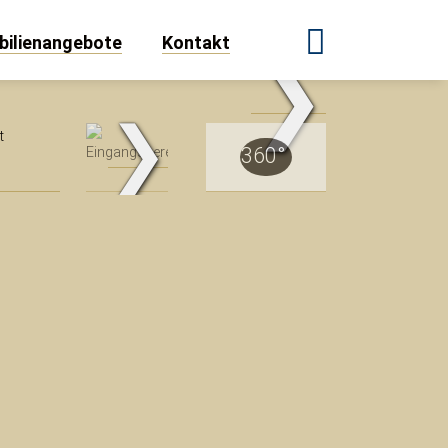
ilienangebote
Kontakt
❯
.Traum.Immobilien
❯