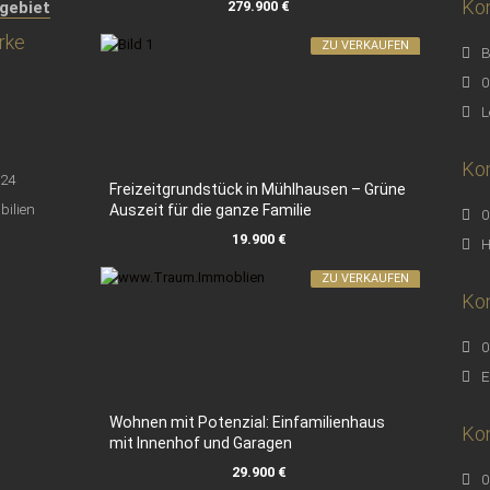
Kon
279.900 €
gebiet
rke
ZU VERKAUFEN
B
0
L
Kon
Freizeitgrundstück in Mühlhausen – Grüne
Auszeit für die ganze Familie
0
19.900 €
H
ZU VERKAUFEN
Ko
0
E
Wohnen mit Potenzial: Einfamilienhaus
Kon
mit Innenhof und Garagen
29.900 €
0