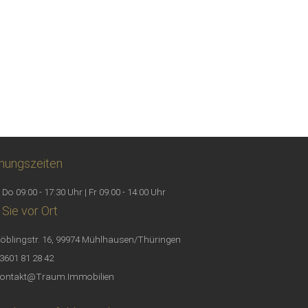
nungszeiten
 Do 09:00 - 17:30 Uhr | Fr 09:00 - 14:00 Uhr
 Sie vor Ort
öblingstr. 16, 99974 Mühlhausen/Thüringen
3601 81 28 42
ontakt@Traum.Immobilien