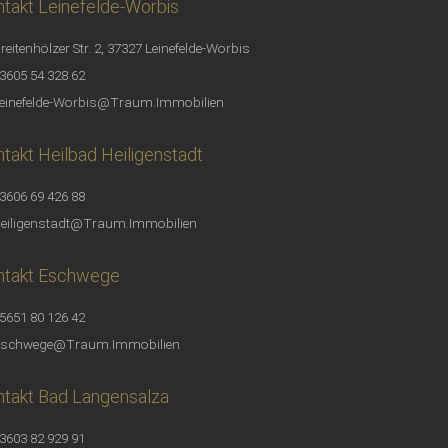
takt Leinefelde-Worbis
reitenhölzer Str. 2, 37327 Leinefelde-Worbis
3605 54 328 62
einefelde-Worbis@Traum.Immobilien
takt Heilbad Heiligenstadt
3606 69 426 88
eiligenstadt@Traum.Immobilien
ntakt Eschwege
5651 80 126 42
schwege@Traum.Immobilien
takt Bad Langensalza
3603 82 929 91