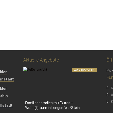
Aktuelle Angebote
Öff
ZU VERKAUFEN
Mo -
kler
Für
genstadt
R
kler
0
rbis
K
Familienparadies mit Extras –
llstadt
Wohn(t)raum in Lengenfeld/Stein