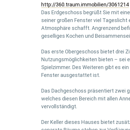
http://360.traum.immobilien/3061214
Das Erdgeschoss begrüßt Sie mit ein
seiner großen Fenster viel Tageslicht
Atmosphäre schafft. Angrenzend befind
geselliges Kochen und Beisammensein
Das erste Obergeschoss bietet drei Zim
Nutzungsmöglichkeiten bieten – sei e
Spielzimmer. Des Weiteren gibt es ei
Fenster ausgestattet ist.
Das Dachgeschoss präsentiert zwei 
welches diesen Bereich mit allen Ann
vervollständigt.
Der Keller dieses Hauses bietet zusät
separate Räume stehen zur Verfügung