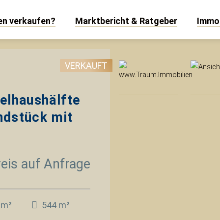
len verkaufen?
Marktbericht & Ratgeber
Immob
www
VERKAUFT
elhaushälfte
ndstück mit
eis auf Anfrage
 m²
544 m²