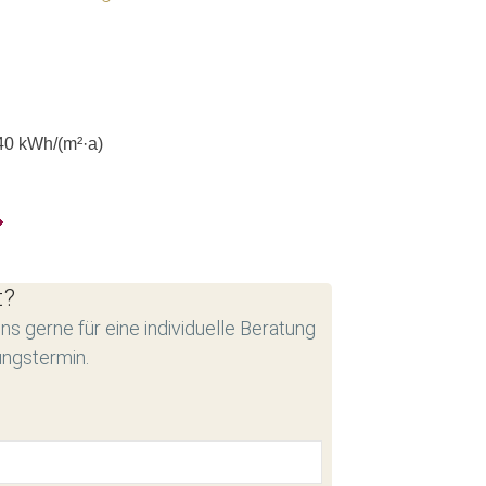
40
kWh/(m²·a)
t?
ns gerne für eine individuelle Beratung
ungstermin.