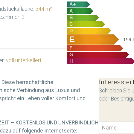
A+
dstücksfläche:
544 m²
A
ezimmer:
3
B
C
D
E
159,
F
G
er:
voll unterkellert
H
Interessier
Diese herrschaftliche
onische Verbindung aus Luxus und
Schreiben Sie u
spricht ein Leben voller Komfort und
oder Besichtig
RZEIT – KOSTENLOS UND UNVERBINDLICH
azu auf folgende Internetseite: