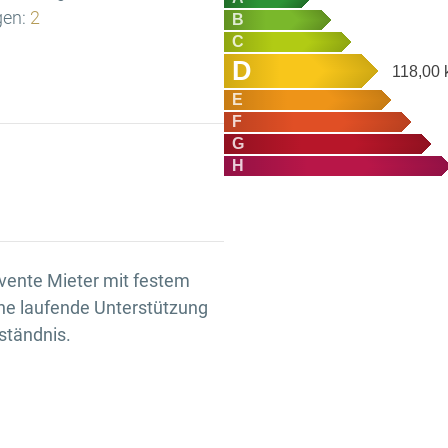
gen:
2
B
C
D
118,00
E
F
G
H
vente Mieter mit festem
e laufende Unterstützung
ständnis.