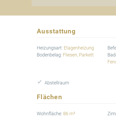
Ausstattung
Heizungsart:
Etagenheizung
Bef
Bodenbelag:
Fliesen, Parkett
Bad
Fen
Abstellraum
Flächen
Wohnfläche:
86 m²
Zim