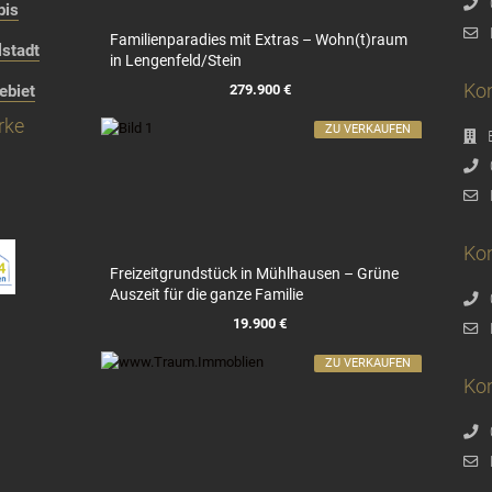
bis
Familienparadies mit Extras – Wohn(t)raum
stadt
in Lengenfeld/Stein
Kon
279.900 €
ebiet
rke
ZU VERKAUFEN
Kon
Freizeitgrundstück in Mühlhausen – Grüne
Auszeit für die ganze Familie
19.900 €
ZU VERKAUFEN
Ko