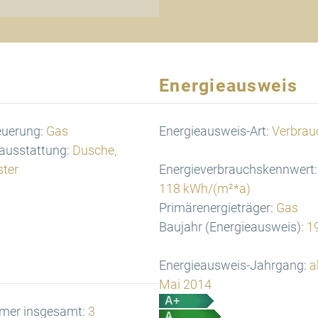
Energieausweis
euerung:
Gas
Energieausweis-Art:
Verbrau
ausstattung:
Dusche,
ster
Energieverbrauchskennwert:
118 kWh/(m²*a)
Primärenergieträger:
Gas
Baujahr (Energieausweis):
1
Energieausweis-Jahrgang:
a
Mai 2014
A+
mer insgesamt:
3
A