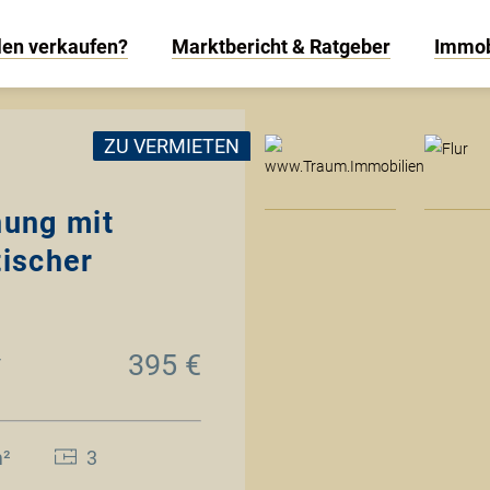
len verkaufen?
Marktbericht & Ratgeber
Immob
www
ZU VERMIETEN
ung mit
ischer
4
395 €
m²
3