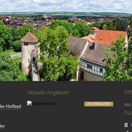
Aktuelle Angebote
Öff
ZU VERKAUFEN
Mo -
er Heilbad
Für
ler