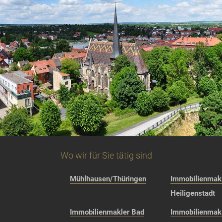
Wo wir für Sie tätig sind
Mühlhausen/Thüringen
Immobilienmakl
Heiligenstadt
Immobilienmakler Bad
Immobilienmak