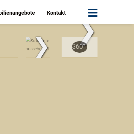
ilienangebote
Kontakt
❯
.Traum.Immobilien
❯