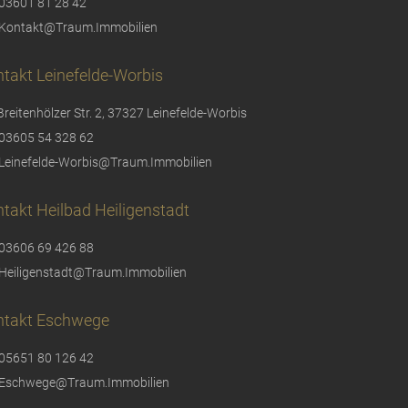
03601 81 28 42
Kontakt@Traum.Immobilien
takt Leinefelde-Worbis
Breitenhölzer Str. 2, 37327 Leinefelde-Worbis
03605 54 328 62
Leinefelde-Worbis@Traum.Immobilien
takt Heilbad Heiligenstadt
03606 69 426 88
Heiligenstadt@Traum.Immobilien
ntakt Eschwege
05651 80 126 42
Eschwege@Traum.Immobilien