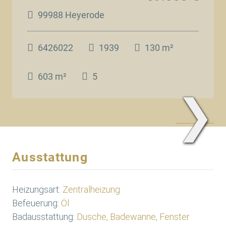
99988 Heyerode
6426022
1939
130 m²
603 m²
5
❯
www.Traum.Immobilien
Ausstattung
Heizungsart:
Zentralheizung
Befeuerung:
Öl
Badausstattung:
Dusche, Badewanne, Fenster