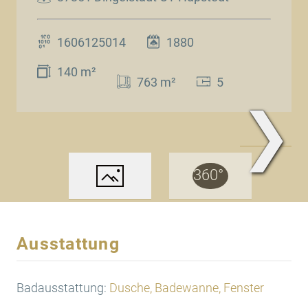
1606125014
1880
140 m²
763 m²
5
❯
www.Traum.Immobilien
Ausstattung
Badausstattung:
Dusche, Badewanne, Fenster