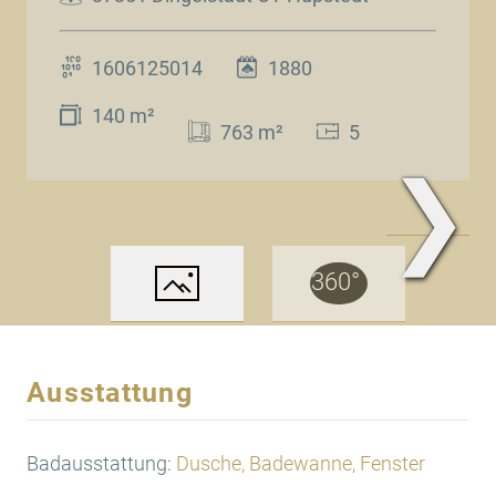
1606125014
1880
140 m²
763 m²
5
❯
www.Traum.Immobilien
Ausstattung
Badausstattung:
Dusche, Badewanne, Fenster