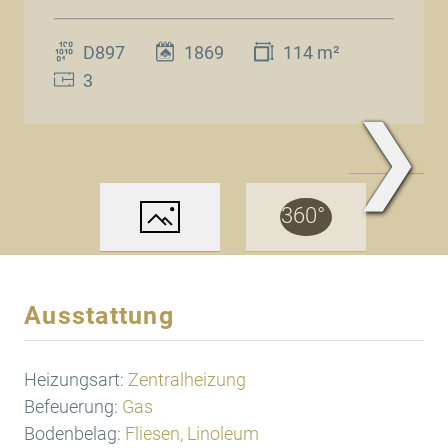
D897
1869
114 m²
3
❯
www.Traum.Immobilien
Ausstattung
Heizungsart:
Zentralheizung
Befeuerung:
Gas
Bodenbelag:
Fliesen, Linoleum