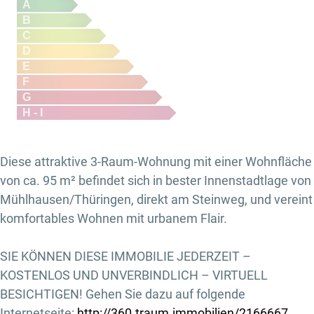
A
B
C
D
E
F
G
H - I
Diese attraktive 3-Raum-Wohnung mit einer Wohnfläche
von ca. 95 m² befindet sich in bester Innenstadtlage von
Mühlhausen/Thüringen, direkt am Steinweg, und vereint
komfortables Wohnen mit urbanem Flair.
SIE KÖNNEN DIESE IMMOBILIE JEDERZEIT –
KOSTENLOS UND UNVERBINDLICH – VIRTUELL
BESICHTIGEN! Gehen Sie dazu auf folgende
Internetseite:
http://360.traum.immobilien/2166667