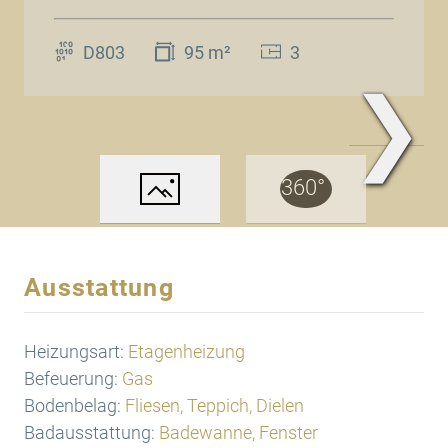
D803
95 m²
3
❯
www.Traum.Immobilien
Ausstattung
Heizungsart:
Etagenheizung
Befeuerung:
Gas
Bodenbelag:
Fliesen, Teppich, Dielen
Badausstattung:
Badewanne, Fenster