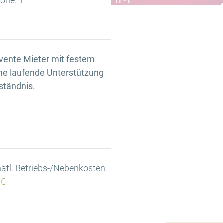
one:
1
H - I
vente Mieter mit festem
e laufende Unterstützung
ständnis.
tl. Betriebs-/Nebenkosten:
 €