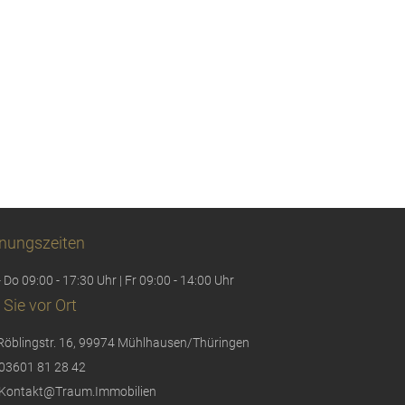
nungszeiten
 Do 09:00 - 17:30 Uhr | Fr 09:00 - 14:00 Uhr
 Sie vor Ort
Röblingstr. 16, 99974 Mühlhausen/Thüringen
03601 81 28 42
Kontakt@Traum.Immobilien