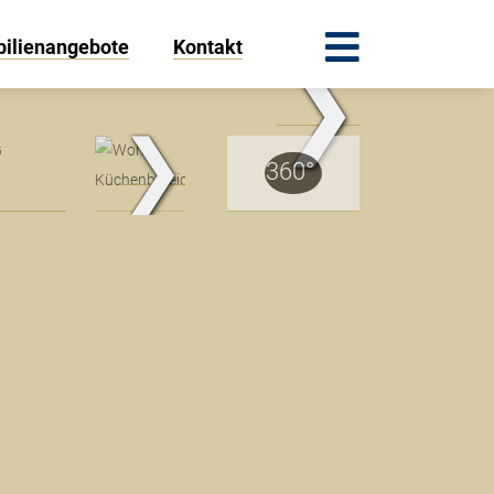
ilienangebote
Kontakt
❯
.Traum.Immobilien
❯