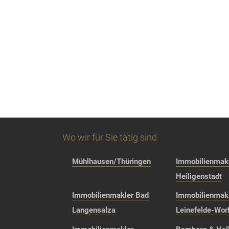
Wo wir für Sie tätig sind
Mühlhausen/Thüringen
Immobilienmakl
Heiligenstadt
Immobilienmakler Bad
Immobilienmak
Langensalza
Leinefelde-Wor