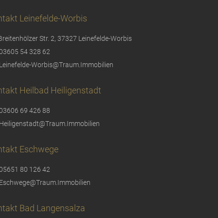
takt Leinefelde-Worbis
Breitenhölzer Str. 2, 37327 Leinefelde-Worbis
03605 54 328 62
Leinefelde-Worbis@Traum.Immobilien
takt Heilbad Heiligenstadt
03606 69 426 88
Heiligenstadt@Traum.Immobilien
ntakt Eschwege
05651 80 126 42
Eschwege@Traum.Immobilien
ntakt Bad Langensalza