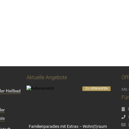
Aktuelle Angebote
Öff
ZU VERKAUFEN
Mo -
er Heilbad
Für
ler
bis
Familienparadies mit Extras – Wohn(t)raum