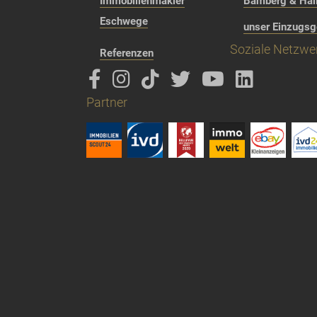
Immobilienmakler
Bamberg & Hall
Eschwege
unser Einzugsg
Soziale Netzwe
Referenzen
Partner