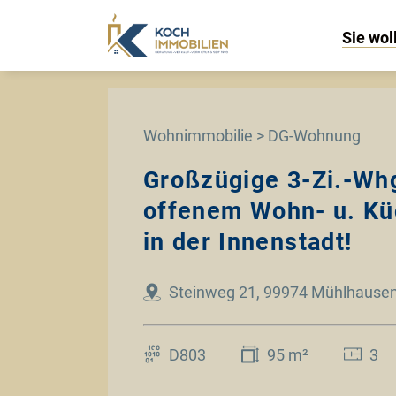
Sie wol
Wohnimmobilie > DG-Wohnung
Großzügige 3-Zi.-Whg
offenem Wohn- u. Kü
in der Innenstadt!
Steinweg 21, 99974 Mühlhause
D803
95 m²
3