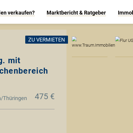
len verkaufen?
Marktbericht & Ratgeber
Immob
www
ZU VERMIETEN
. mit
chenbereich
475 €
n/Thüringen