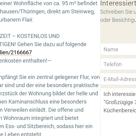
Interessier
einer Wohnfläche von ca. 95 m² befindet
lhausen/Thüringen, direkt am Steinweg,
Schreiben Sie u
urbanem Flair.
oder Besichtig
RZEIT – KOSTENLOS UND
GEN! Gehen Sie dazu auf folgende
ilien/2166667
benkosten enthalten!—
fängt Sie ein zentral gelegener Flur, von
 sind und der eine besonders praktische
rzstück der Wohnung bildet der helle und
inen Kaminanschluss eine besonders
 Verweilen einlädt. Die offene und
n Wohnraum integriert und bietet
n Ess- und Sitzbereich, sodass hier ein
me Leben entsteht.