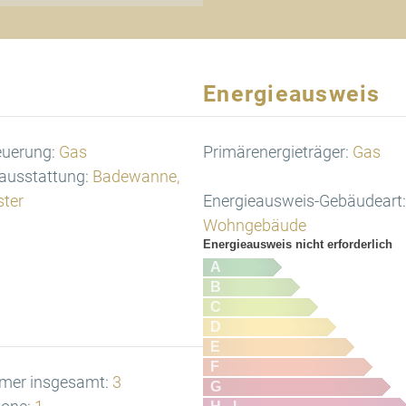
Energieausweis
euerung:
Gas
Primärenergieträger:
Gas
ausstattung:
Badewanne,
ster
Energieausweis-Gebäudeart:
Wohngebäude
Energieausweis nicht erforderlich
A
B
C
D
E
F
mer insgesamt:
3
G