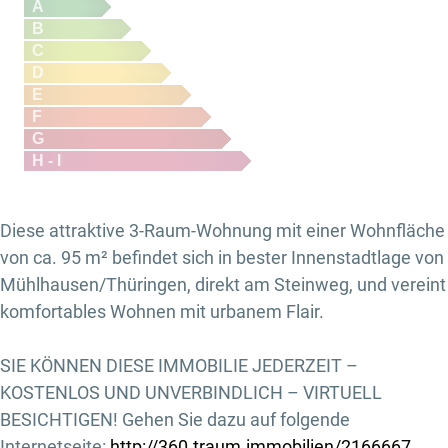
A
B
C
D
E
F
G
H - I
Diese attraktive 3-Raum-Wohnung mit einer Wohnfläche
von ca. 95 m² befindet sich in bester Innenstadtlage von
Mühlhausen/Thüringen, direkt am Steinweg, und vereint
komfortables Wohnen mit urbanem Flair.
SIE KÖNNEN DIESE IMMOBILIE JEDERZEIT –
KOSTENLOS UND UNVERBINDLICH – VIRTUELL
BESICHTIGEN! Gehen Sie dazu auf folgende
Internetseite:
http://360.traum.immobilien/2166667