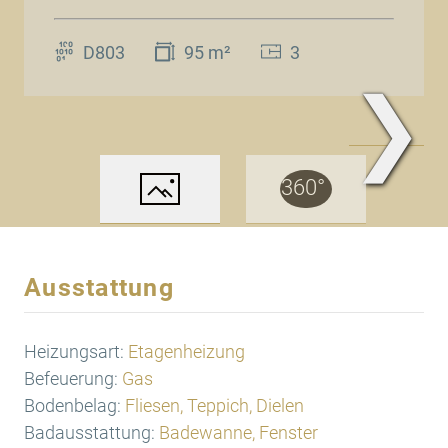
D803
95 m²
3
❯
www.Traum.Immobilien
Ausstattung
Heizungsart:
Etagenheizung
Befeuerung:
Gas
Bodenbelag:
Fliesen, Teppich, Dielen
Badausstattung:
Badewanne, Fenster