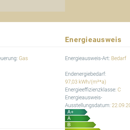
Energieausweis
euerung:
Gas
Energieausweis-Art:
Bedarf
Endenergiebedarf:
97,03 kWh/(m²*a)
Energieeffizienzklasse:
C
Energieausweis-
Ausstellungsdatum:
22.09.2
A+
A
B