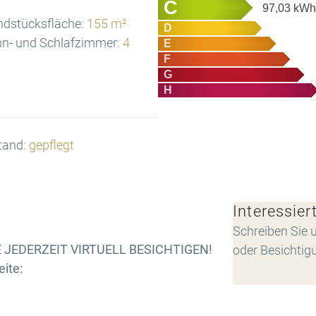
C
97,03
kWh/
ndstücksfläche:
155 m²
D
n- und Schlafzimmer:
4
E
F
G
H
tand:
gepflegt
Interessier
Schreiben Sie u
 JEDERZEIT VIRTUELL BESICHTIGEN!
oder Besichtig
ite: