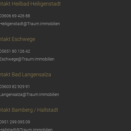
takt Heilbad Heiligenstadt
03606 69 426 88
Heiligenstadt@Traum.Immobilien
ntakt Eschwege
05651 80 126 42
Eschwege@Traum.Immobilien
ntakt Bad Langensalza
03603 82 929 91
Langensalza@Traum.Immobilien
takt Bamberg / Hallstadt
0951 299 095 09
Hallstadt@Traum.Immobilien