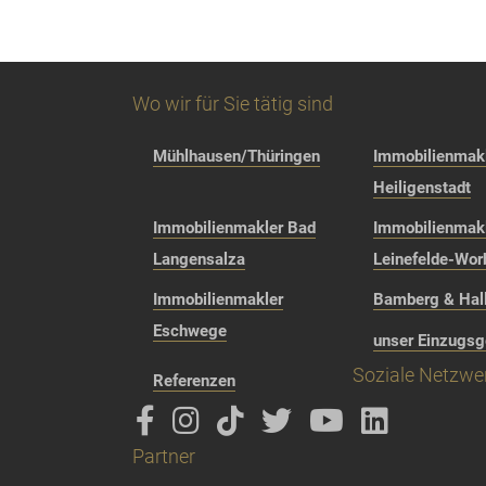
Wo wir für Sie tätig sind
Mühlhausen/Thüringen
Immobilienmakl
Heiligenstadt
Immobilienmakler Bad
Immobilienmak
Langensalza
Leinefelde-Wor
Immobilienmakler
Bamberg & Hall
Eschwege
unser Einzugsg
Soziale Netzwe
Referenzen
Partner