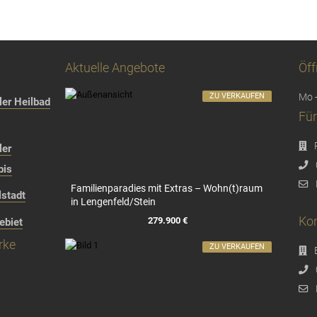
Aktuelle Angebote
Öff
ZU VERKAUFEN
Mo -
er Heilbad
Für
ler
bis
Familienparadies mit Extras – Wohn(t)raum
stadt
in Lengenfeld/Stein
Kon
279.900 €
ebiet
rke
ZU VERKAUFEN