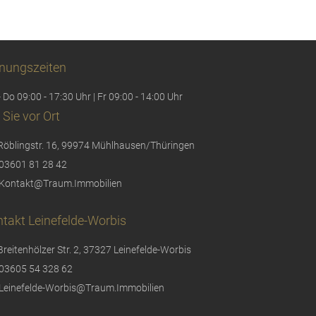
nungszeiten
 Do 09:00 - 17:30 Uhr | Fr 09:00 - 14:00 Uhr
 Sie vor Ort
Röblingstr. 16, 99974 Mühlhausen/Thüringen
03601 81 28 42
Kontakt@Traum.Immobilien
takt Leinefelde-Worbis
Breitenhölzer Str. 2, 37327 Leinefelde-Worbis
03605 54 328 62
Leinefelde-Worbis@Traum.Immobilien