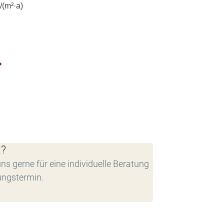
(m²·a)
t?
ns gerne für eine individuelle Beratung
ungstermin.