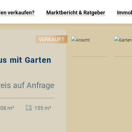
len verkaufen?
Marktbericht & Ratgeber
Immob
VERKAUFT
us mit Garten
reis auf Anfrage
108 m²
155 m²