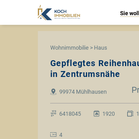
Sie wol
Wohnimmobilie > Haus
Gepflegtes Reihenha
in Zentrumsnähe
P
99974 Mühlhausen
6418045
1920
4