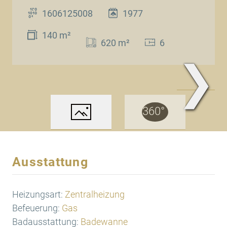
1606125008
1977
140 m²
620 m²
6
❯
www.Traum.Immobilien
Ausstattung
Heizungsart:
Zentralheizung
Befeuerung:
Gas
Badausstattung:
Badewanne